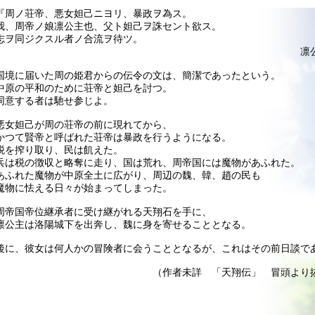
『周ノ荘帝、悪女妲己ニヨリ、暴政ヲ為ス。
我、周帝ノ娘凛公主也、父ト妲己ヲ誅セント欲ス。
志ヲ同ジクスル者ノ合流ヲ待ツ。
凛
国境に届いた周の姫君からの伝令の文は、簡潔であったという。
中原の平和のために荘帝と妲己を討つ。
同意する者は馳せ参じよ。
悪女妲己が周の荘帝の前に現れてから、
かつて賢帝と呼ばれた荘帝は暴政を行うようになる。
税を搾り取り、民は飢えた。
兵は税の徴収と略奪に走り、国は荒れ、周帝国には魔物があふれた。
あふれた魔物が中原全土に広がり、周辺の魏、韓、趙の民も
魔物に怯える日々が始まってしまった。
周帝国帝位継承者に受け継がれる天翔石を手に、
凛公主は洛陽城下を出奔し、魏に身を寄せることとなる。
後に、彼女は何人かの冒険者に会うこととなるが、これはその前日談で
（作者未詳 「天翔伝」 冒頭より