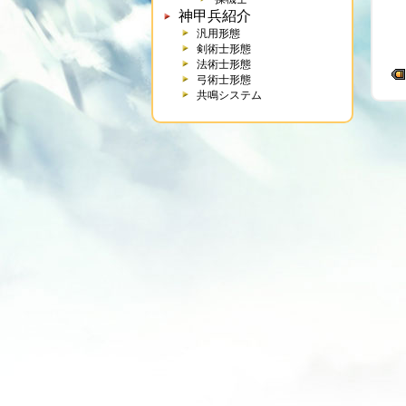
神甲兵紹介
汎用形態
剣術士形態
法術士形態
弓術士形態
共鳴システム