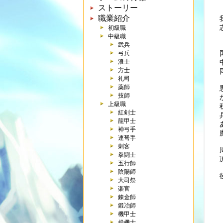
ストーリー
職業紹介
初級職
中級職
武兵
弓兵
浪士
方士
礼司
薬師
技師
上級職
紅剣士
龍甲士
神弓手
連弩手
刺客
拳闘士
五行師
陰陽師
大司祭
楽官
錬金師
鍛冶師
機甲士
操機士