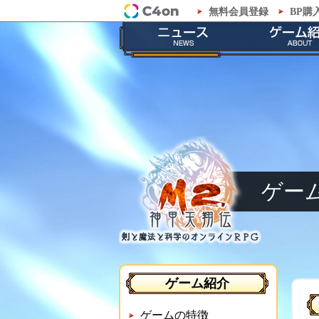
無料会員登録
BP購
「M2-神甲天翔伝-」ゲーム紹介 - 
最新情報
ゲームの
お知らせ
ストーリ
イベント
職業紹
メンテナンス
神甲兵紹
ゲー
ゲーム紹介
ゲームの特徴