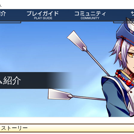
入
ストーリー
特徴
会員登録
師団＆友だち募集掲示板
よくあ
ー
ダウンロード
公式Twitter
お
介
インストール方法
ファンキット
ガ
介
起動とアップデート
ファンサイト
キャラクター作成
M2オリジナル辞書
基本操作
壁紙
ゲームシステム
師団ランキング
ム紹介
ストーリー