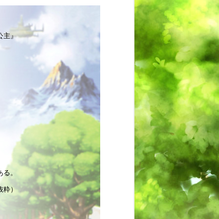
公主』
ある。
抜粋）