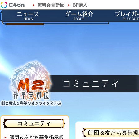
無料会員登録
BP購入
「M2-神甲天翔伝-」コミュニティ - 師団＆友だち募集掲示板
最新情報
ゲームの特徴
会員登録
お知らせ
ストーリー
ダウンロー
イベント
職業紹介
インストール
メンテナンス
神甲兵紹介
起動とアップ
キャラクター
基本操作
ゲームシス
コミュニティ
コミュニティ
師団＆友だち募集掲
師団＆友だち募集掲示板