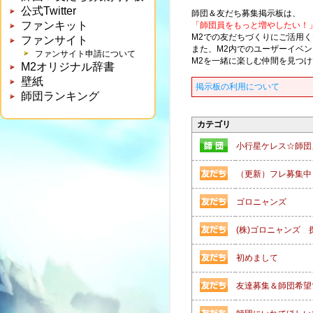
公式Twitter
師団＆友だち募集掲示板は、
ファンキット
「師団員をもっと増やしたい！
M2での友だちづくりにご活用
ファンサイト
また、M2内でのユーザーイベ
ファンサイト申請について
M2を一緒に楽しむ仲間を見つ
M2オリジナル辞書
壁紙
掲示板の利用について
師団ランキング
カテゴリ
小行星ケレス☆師団
（更新）フレ募集中
ゴロニャンズ
(株)ゴロニャンズ 
初めまして
友達募集＆師団希望