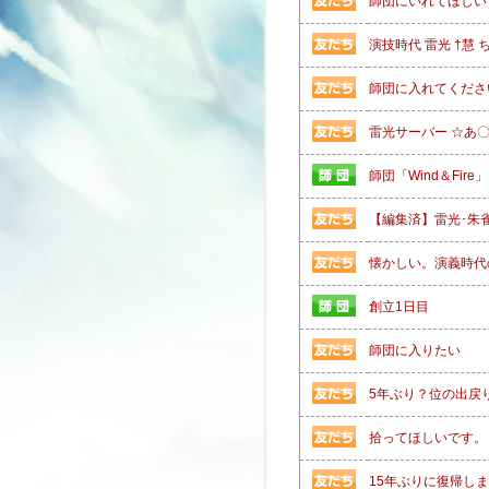
師団にいれてほしい
演技時代 雷光 †慧 
師団に入れてくださ
雷光サーバー ☆あ
師団「Wind＆Fire」
【編集済】雷光･朱
懐かしい。演義時代
創立1日目
師団に入りたい
5年ぶり？位の出戻
拾ってほしいです。
15年ぶりに復帰し