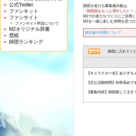
公式Twitter
師団＆友だち募集掲示板は、
ファンキット
「師団員をもっと増やしたい！
M2での友だちづくりにご活用
ファンサイト
M2を一緒に楽しむ仲間を見つ
ファンサイト申請について
M2オリジナル辞書
掲示板の利用について
壁紙
師団ランキング
師団に入れてく
【キャラクター名】ありすち
【主な活動時間】IN率高めで
【募集内容】師団探してます