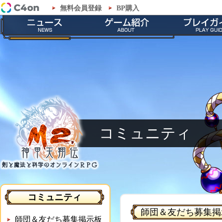
無料会員登録
BP購入
「M2-神甲天翔伝-」コミュニティ - 師団募集掲示板
最新情報
ゲームの特徴
会員登録
お知らせ
ストーリー
ダウンロー
イベント
職業紹介
インストール
メンテナンス
神甲兵紹介
起動とアップ
キャラクター
基本操作
ゲームシス
コミュニティ
コミュニティ
師団＆友だち募集掲
師団＆友だち募集掲示板