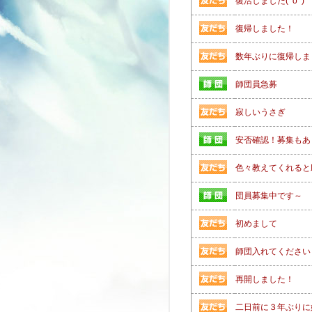
復活しました(^o^)
復帰しました！
数年ぶりに復帰しま
師団員急募
寂しいうさぎ
安否確認！募集もあ
色々教えてくれると
団員募集中です～
初めまして
師団入れてください
再開しました！
二日前に３年ぶりに