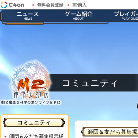
無料会員登録
BP購入
「M2-神甲天翔伝-」コミュニティ - 師団＆友だち募集掲示板
最新情報
ゲームの特徴
会員登録
お知らせ
ストーリー
ダウンロー
イベント
職業紹介
インストール
メンテナンス
神甲兵紹介
起動とアップ
キャラクター
基本操作
ゲームシス
コミュニティ
コミュニティ
師団＆友だち募集掲
師団＆友だち募集掲示板