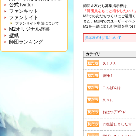
公式Twitter
師団＆友だち募集掲示板は、
ファンキット
「師団員をもっと増やしたい！
M2での友だちづくりにご活用
ファンサイト
また、M2内でのユーザーイベ
ファンサイト申請について
M2を一緒に楽しむ仲間を見つ
M2オリジナル辞書
壁紙
掲示板の利用について
師団ランキング
カテゴリ
久しぶり
復帰！
こんばんは
久々に
おはつ(*´∀`*)ﾉ
☆復活しました☆