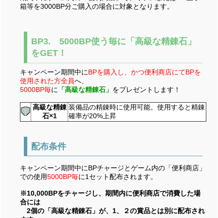
箱等を3000BP分ご購入の場合に対象となります。
BP3. 5000BP使う毎に「高級な精錬石」
をGET！
キャンペーン期間中に
BPを購入し、かつ便利商店にてBPを
使用された方全員
へ、
5000BP毎
に
「高級な精錬石」
をプレゼントします！
高級な精錬
装備品の精錬時に使用可能。使用すると精錬
石×1
確率が20%上昇
配布条件
キャンペーン期間中にBPチャージとゲーム内の「便利商店」
での使用
5000BP毎
に1セット配布されます。
※10,000BPをチャージし、期間内に便利商店で消費した場
合には
2個の「高級な精錬石」が、1、２の賞品とは別に配布され