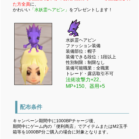
た方全員
に、
かわいい
「水妖霊ヘアピン」
をプレゼントします！
水妖霊ヘアピン
ファッション装備
装備部位：帽子
装備できる段位：1段以上
性別制限：制限なし
装備可能職業：全職業
トレード・露店取引不可
法術攻撃力+22、
MP+150、器用+5
配布条件
キャンペーン期間中に1000BPチャージ後、
期間中にゲーム内の「便利商店」でアイテムまたはM2玉手
箱等を1000BP分ご購入の場合に対象となります。