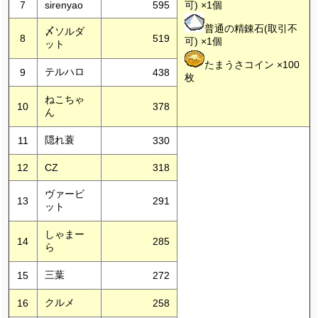
7
sirenyao
595
可) ×1個
普通の精錬石(取引不
〆ソルダ
8
519
可) ×1個
ット
たまうさコイン ×100
テルハロ
9
438
枚
ねこちゃ
10
378
ん
隠れ蓑
11
330
12
CZ
318
ヴァービ
13
291
ット
しゃまー
14
285
ら
三葉
15
272
クルメ
16
258