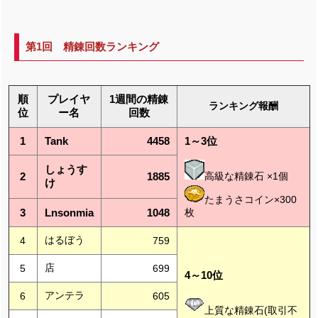
第1回 精錬回数ランキング
順
プレイヤ
1週間の精錬
ランキング報酬
位
ー名
回数
1
Tank
4458
1～3位
しょうす
2
1885
高級な精錬石 ×1個
け
たまうさコイン×300
3
Lnsonmia
1048
枚
はるぼう
4
759
店
5
699
4～10位
アンテラ
6
605
上質な精錬石(取引不