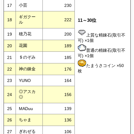
小芸
17
230
ギガクー
18
222
11～30位
ル
穂乃花
19
200
上質な精錬石(取引不
可) ×1個
花園
20
189
普通の精錬石(取引不
可) ×1個
＄のぞみ
21
185
たまうさコイン ×50
神の錬金
22
176
枚
23
YUNO
164
◎アスカ
24
156
◎
25
MADuu
139
ちゃま
26
136
ぎれぜる
27
106