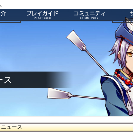
入
特徴
会員登録
師団＆友だち募集掲示板
よくあ
ー
ダウンロード
公式Twitter
お
介
インストール方法
ファンキット
ガ
介
起動とアップデート
ファンサイト
キャラクター作成
M2オリジナル辞書
基本操作
壁紙
ゲームシステム
師団ランキング
ース
ニュース