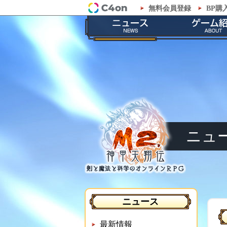
無料会員登録
BP購
「M2-神甲天翔伝-」公式サイト
最新情報
ゲームの
お知らせ
ストーリ
イベント
職業紹
メンテナンス
神甲兵紹
ニュ
ニュース
最新情報