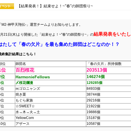
【結果発表！】結束せよ！~"春"の師団祭り~
「M2-神甲天翔伝-」運営チームよりお知らせします。
結果発表をいたし
3月21日(木)より開催した「結束せよ！~"春"の師団祭り~」の
はたして「春の欠片」を最も集めた師団はどこなのか！？
最終集計結果はこちら！
順位
師団名
「春の欠片」所持個数
1位
百烈桜花
203513個
2位
146274個
HarmonieFellows
3位
〆桜花爛漫
129285個
4位
㈱ゴロニャンズ
84933個
5位
焼き栗
38744個
6位
もぐら家族
29216個
7位
☆SWEET☆
21922個
8位
水→木→火→土
19886個
9位
YellowCorn
15187個
10位
アザース
10587個