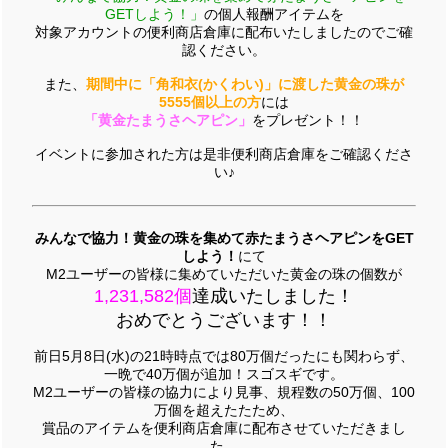
GETしよう！」
の個人報酬アイテムを
対象アカウントの便利商店倉庫に配布いたしましたのでご確
認ください。
また、
期間中に「角和衣(かくわい)」に渡した黄金の珠が
5555個以上の方
には
「黄金たまうさヘアピン」
をプレゼント！！
イベントに参加された方は是非便利商店倉庫をご確認くださ
い♪
みんなで協力！黄金の珠を集めて赤たまうさヘアピンをGET
しよう！
にて
M2ユーザーの皆様に集めていただいた黄金の珠の個数が
1,231,582個
達成いたしました！
おめでとうございます！！
前日5月8日(水)の21時時点では80万個だったにも関わらず、
一晩で40万個が追加！スゴスギです。
M2ユーザーの皆様の協力により見事、規程数の50万個、100
万個を超えたたため、
賞品のアイテムを便利商店倉庫に配布させていただきまし
た。