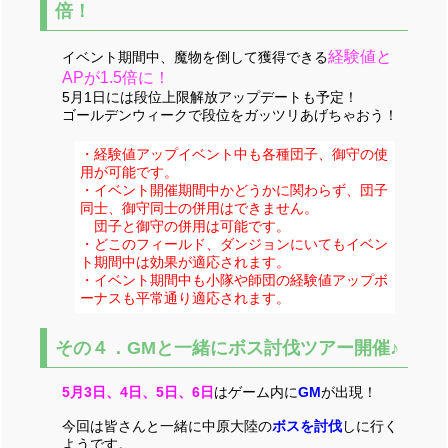
倍！
経験値と
イベント期間中、魔物を倒して獲得できる
APが1.5倍に！
5月1日には段位上限解放アップデートも予定！
ゴールデンウィークで段位をガッツリあげちゃおう！
・経験値アップイベント中も各種団子、御守の使
用が可能です。
・イベント開催期間中かどうかに関わらず、団子
同士、御守同士の併用はできません。
団子と御守の併用は可能です。
・どこのフィールド、ダンジョンにいてもイベン
ト期間中は効果が適応されます。
・イベント期間中も小隊や師団の経験値アップボ
ーナスも平常通り適応されます。
その４．GMと一緒にボス討伐ツアー開催♪
5月3日、4日、5日、6日
はゲーム内に
GM
が出現！
今回は皆さんと一緒に中原大陸の
ボスを討伐
しに行く
ようです。