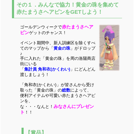
その１．みんなで協力！黄金の珠を集めて
赤たまうさヘアピンをGETしよう！
赤たまうさヘア
ゴールデンウィークで
ピン
ゲットのチャンス！
イベント期間中、新人訓練区を除くすべ
てのマップから「
黄金の珠
」がドロップ
♪
手に入れた「黄金の珠」を周の洛陽商店
街にいる
「
集計員 角和衣(かくわい)
」にどんどん
渡しましょう！
「角和衣(かくわい)」が皆さんから受け
取った「黄金の珠」の
総数
によって、
便利アイテムや可愛い赤たまうさヘアピ
ンを、
みなさんにプレゼン
な・・・なんと！
ト
！！
【賞品】