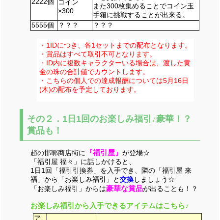
2222個
コイン
また300枚集めることでコイン玉
×300
手箱に挑戦することが出来る。
5555個
？？？
？？？
・1IDにつき、各1セットまでの配布となります。
・賞品はすべて取引不可となります。
・ID内に複数キャラクターいる場合は、渡した黄
金の珠の合計値でカウントします。
・こちらの個人での達成報酬については5月16日
(木)の配布を予定しております。
その２．1日1回のお楽しみ福引♪豪華！？
賞品も！
『福引屋』
趙の邯鄲商店街に
が登場☆
「福引屋 福々」に話しかけると、
1日1回「福引引換券」を入手でき、隣の「福引屋 来
福」から「お楽しみ福引」と
交換
しましょう☆
豪華な賞品
「お楽しみ福引」からは
が出ることも！？
お楽しみ福引から入手できるアイテムはこちら♪
ア