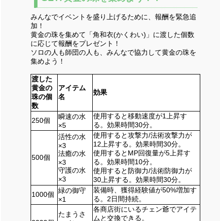
みんなでイベントを盛り上げるために、報酬を緊急追
加！
黄金の珠を集めて「角和衣(かくわい)」に渡した個数
に応じて報酬をプレゼント！
ソロの人も師団の人も、みんなで協力して黄金の珠を
集めよう！
渡した
黄金の
アイテム
効果
珠の個
名
数
使用すると移動速度が1上昇す
瞬速の水
250個
る。効果時間30分。
×5
使用すると攻撃力/法術攻撃力が
活性の水
12上昇する。効果時間30分。
×3
使用するとMP回復量が5上昇す
法癒の水
500個
る。効果時間10分。
×3
守護の水
使用すると防御力/法術防御力が
×3
30上昇する。効果時間30分。
装備時、獲得経験値が50%増加す
緑の御守
1000個
る。2日間持続。
×1
各商店街にいるチェン爺でアイテ
たまうさ
ムと交換できる。