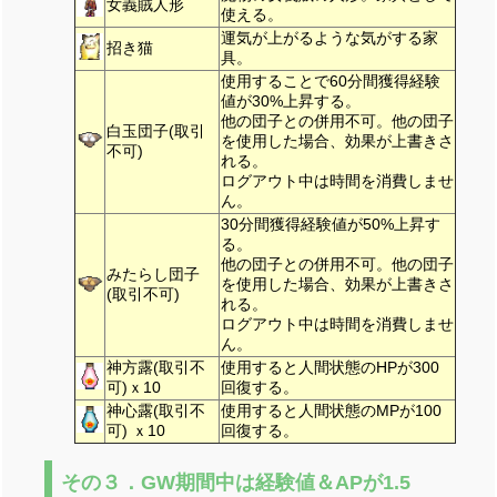
女義賊人形
使える。
運気が上がるような気がする家
招き猫
具。
使用することで60分間獲得経験
値が30%上昇する。
他の団子との併用不可。他の団子
白玉団子(取引
を使用した場合、効果が上書きさ
不可)
れる。
ログアウト中は時間を消費しませ
ん。
30分間獲得経験値が50%上昇す
る。
他の団子との併用不可。他の団子
みたらし団子
を使用した場合、効果が上書きさ
(取引不可)
れる。
ログアウト中は時間を消費しませ
ん。
神方露(取引不
使用すると人間状態のHPが300
可)ｘ10
回復する。
神心露(取引不
使用すると人間状態のMPが100
可) ｘ10
回復する。
その３．GW期間中は経験値＆APが1.5