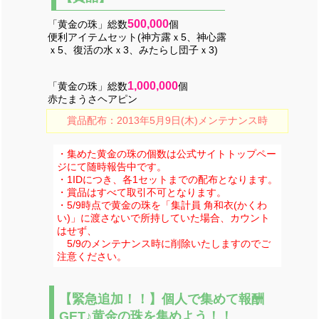
500,000
「黄金の珠」総数
個
便利アイテムセット(神方露ｘ5、神心露
ｘ5、復活の水ｘ3、みたらし団子ｘ3)
1,000,000
「黄金の珠」総数
個
赤たまうさヘアピン
賞品配布：2013年5月9日(木)メンテナンス時
・集めた黄金の珠の個数は公式サイトトップペー
ジにて随時報告中です。
・1IDにつき、各1セットまでの配布となります。
・賞品はすべて取引不可となります。
・5/9時点で黄金の珠を「集計員 角和衣(かくわ
い)」に渡さないで所持していた場合、カウント
はせず、
5/9のメンテナンス時に削除いたしますのでご
注意ください。
【緊急追加！！】個人で集めて報酬
GET♪黄金の珠を集めよう！！