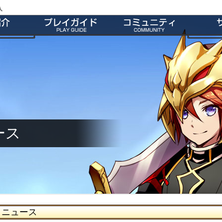
入
特徴
会員登録
師団＆友だち募集掲示板
よくあ
ー
ダウンロード
公式Twitter
お
介
インストール方法
ファンキット
ガ
介
起動とアップデート
ファンサイト
キャラクター作成
M2オリジナル辞書
基本操作
壁紙
ゲームシステム
師団ランキング
ース
ニュース