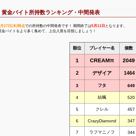
黄金バイト所持数ランキング・中間発表
4月27日(木)時点
での所持数の中間発表です！ 期間終了は
5月11日
となります。
黄金バイトをより多く集めて、上位入賞を目指しましょう！
順位
プレイヤー名
個数
1
CREAMπ
2049
2
デザイア
1464
フタ
3
649
結楓
4
520
クレル
5
457
6
CrazyDiamond
347
ラフマニノフ
7
344