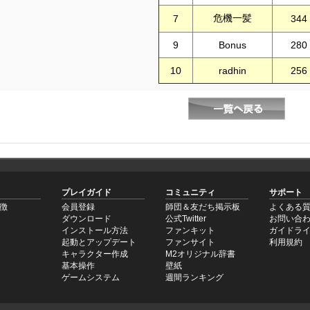
危機一髪
7
344
9
Bonus
280
10
radhin
256
プレイガイド
コミュニティ
サポート
徴
会員登録
師団＆友だち掲示板
よくある質
ダウンロード
公式Twitter
お問い合
インストール方法
ファンキット
ガイドラ
起動とアップデート
ファンサイト
利用規約
キャラクター作成
M2オリジナル辞書
基本操作
壁紙
ゲームシステム
週間ランキング