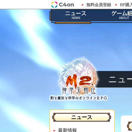
無料会員登録
BP購
「M2-神甲天翔伝-」公式サイト
最新情報
ゲームの
お知らせ
ストーリ
イベント
職業紹
メンテナンス
神甲兵紹
ニュ
ニュース
最新情報