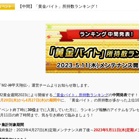
【中間】「黄金バイト」所持数ランキング！
「M2-神甲天翔伝-」運営チームよりお知らせ致します。
M2黄金週間2023により開催する
「黄金バイト」所持数ランキング
の
中間発表
です！
4月20日(木)から4月27日(木)の期間中
に、「黄金バイト」の所持数が多かった上位1
イベント終了時に
30位
までに入賞していた方に、ランキング報酬のアイテムをプレ
5月11日の終了時間まで、気を引き締めて臨みましょう！
▼集計対象期間
最終集計：2023年4月27日(木)定期メンテナンス終了後～
2023年5月11日(木)定