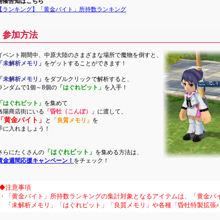
開催告知はこちら
【ランキング】「黄金バイト」所持数ランキング
参加方法
イベント期間中、中原大陸のさまざまな場所で魔物を倒すと、
「未解析メモリ」
をゲットすることができます！
「未解析メモリ」
をダブルクリックで解析すると、
ランダムで1個～8個の
「はぐれビット」
を入手！
「はぐれビット」
を集めて
洛陽商店街にいる
「昏牡（こんぼ）」
に渡して、
「黄金バイト」
と
「良質メモリ」
を
手に入れましょう！
「はぐれビット」
さらにたくさんの
を集める方法は、
黄金週間応援キャンペーン！
をチェック！
◆注意事項
・「黄金バイト」所持数ランキングの集計対象となるアイテムは、「黄金バ
「未解析メモリ」「はぐれビット」「良質メモリ」や各種「昏牡特製拡張