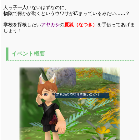
人っ子一人いないはずなのに、
物陰で何かが動くというウワサが広まっているみたい……？
学校を探検したい
アヤカシ
の
夏狐（なつき）
を手伝ってあげま
しょう！
イベント概要