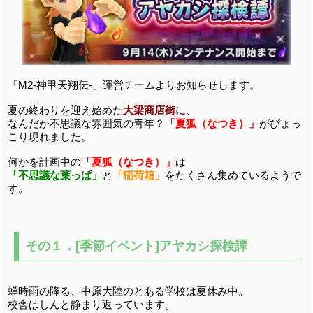
「M2-神甲天翔伝-」運営チームよりお知らせします。
夏の終わりを迎え始めた
大梁商店街
に、
なんだか不思議な雰囲気の青年？
「夏狐（なつき）」
がぴょっ
こり現れました。
何かを計画中の
「夏狐（なつき）」
は
「不思議な葉っぱ」
と
「稲荷箱」
をたくさん集めているようで
す。
その１．[季節イベント]アヤカシ探検譚
蝉時雨の降る、中原大陸のとある学校は夏休み中。
校舎はしんと静まり返っています。