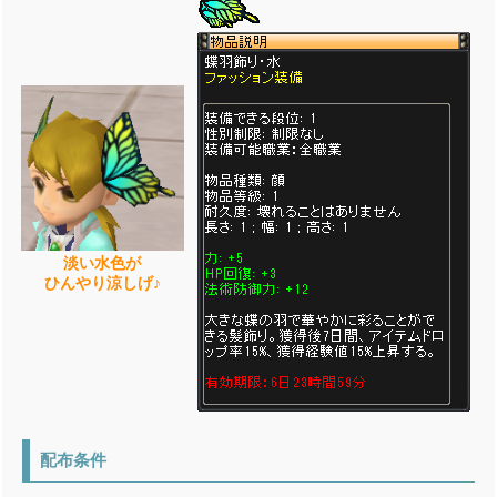
淡い水色が
ひんやり涼しげ♪
配布条件