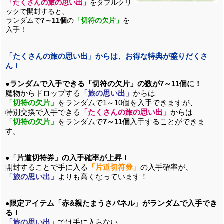
「たくさんの旅の思い出」
をダブルクリ
ックで開封すると、
ランダムで
7～11個
の
「切符の欠片」
を
入手！
「たくさんの旅の思い出」からは、お得な特典が盛りだくさ
ん！
●ランダムで入手できる「切符の欠片」の数が7～11個に！
魔物からドロップする
「旅の思い出」
からは
「切符の欠片」
をランダムで1～10個を入手できますが、
特別交換で入手できる
「たくさんの旅の思い出」
からは
「切符の欠片」
をランダムで
7～11個
入手することができま
す。
「片道切符券」の入手確率が上昇！
●
開封することで手に入る
「片道切符券」
の入手確率が、
「旅の思い出」
よりも高くなっています！
限定アイテム「赤&親たまうさパネル」がランダムで入手でき
●
る！
「旅の思い出」
では手に入らない、