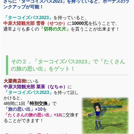
さらに「ターコイズパス2023」を持っていると、ボーナスのラ
ンクアップが可能！
「ターコイズパス2023」
を持っていると、
中原大陸観光部 雪香（せつか）
に
10000元
を払うことで、
通常よりも多くの
「切符の欠片」
を貰うことが出来ます！
その２．「ターコイズパス2023」で「たくさん
の旅の思い出」をゲット！
大梁商店街
にいる
中原大陸観光部 菜茶（なちゃ）
に
「ターコイズパス2023」
を持って話し
かけると、
「特別交換」
で
4時間に1回
「旅の思い出」×10
を
に交換す
「たくさんの旅の思い出」×10
ることができます！