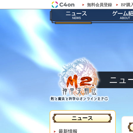
無料会員登録
BP購
「M2-神甲天翔伝-」公式サイト
最新情報
ゲームの
お知らせ
ストーリ
イベント
職業紹
メンテナンス
神甲兵紹
ニュ
ニュース
最新情報