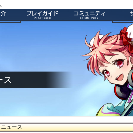
入
特徴
会員登録
師団＆友だち募集掲示板
よくあ
ー
ダウンロード
公式Twitter
お
介
インストール方法
ファンキット
ガ
介
起動とアップデート
ファンサイト
キャラクター作成
M2オリジナル辞書
基本操作
壁紙
ゲームシステム
師団ランキング
ース
ニュース