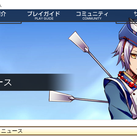
入
特徴
会員登録
師団＆友だち募集掲示板
よくあ
ー
ダウンロード
公式Twitter
お
介
インストール方法
ファンキット
ガ
介
起動とアップデート
ファンサイト
キャラクター作成
M2オリジナル辞書
基本操作
壁紙
ゲームシステム
師団ランキング
ース
ニュース