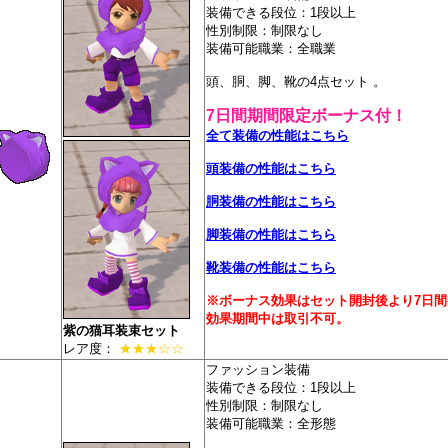
装備できる段位：1段以上
性別制限：制限なし
装備可能職業：全職業
頭、胴、脚、靴の4点セット 。
7日間期間限定ボーナス付！
全て装備の性能はこちら
頭装備の性能はこちら
胴装備の性能はこちら
脚装備の性能はこちら
靴装備の性能はこちら
※ボーナス効果はセット開封後より7日間
効果期間中は取引不可。
紫の猫耳装束セット
レア度：
★★★☆☆
ファッション装備
装備できる段位：1段以上
性別制限：制限なし
装備可能職業：全形態