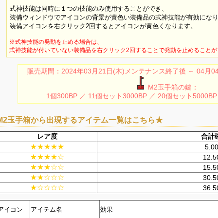
式神技能は同時に１つの技能のみ使用することができ、
装備ウィンドウでアイコンの背景が黄色い装備品の式神技能が有効にな
装備アイコンを右クリック2回するとアイコンが黄色くなります。
※式神技能の発動を止める場合は、
式神技能が付いていない装備品を右クリック2回することで発動を止めることが
販売期間：2024年03月21日(木)メンテナンス終了後 ～ 04月
M2玉手箱の鍵：
1個300BP ／ 11個セット3000BP ／ 20個セット5000BP
M2玉手箱から出現するアイテム一覧はこちら★
レア度
合計
★★★★★
5.0
★★★★☆
12.
★★★☆☆
15.
★★☆☆☆
30.
★☆☆☆☆
36.
アイコン
アイテム名
効果