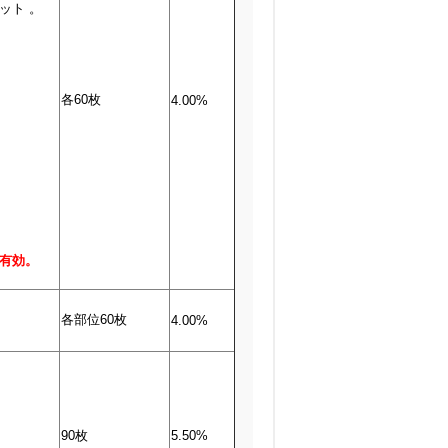
ット 。
各60枚
4.00%
有効。
各部位60枚
4.00%
90枚
5.50%