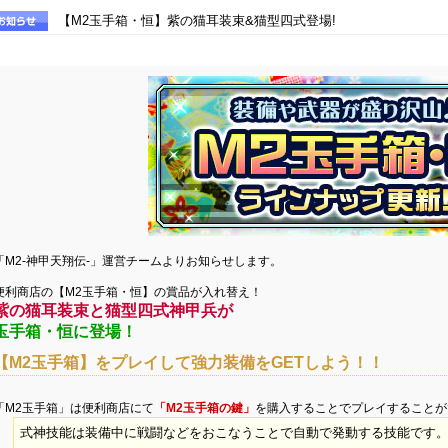
【M2玉手箱・恒】紫の猫耳装束&猫型四式登場!
「M2-神甲天翔伝-」運営チームよりお知らせします。
便利商店の【M2玉手箱・恒】の賞品が入れ替え！
紫の猫耳装束と猫型四式神甲兵が
玉手箱・恒に登場！
【M2玉手箱】をプレイして強力装備をGETしよう！！
「M2玉手箱」は便利商店にて
「M2玉手箱の鍵」
を購入することでプレイすることが
式神技能は装備中に戦闘などをおこなうことで自動で発動する技能です