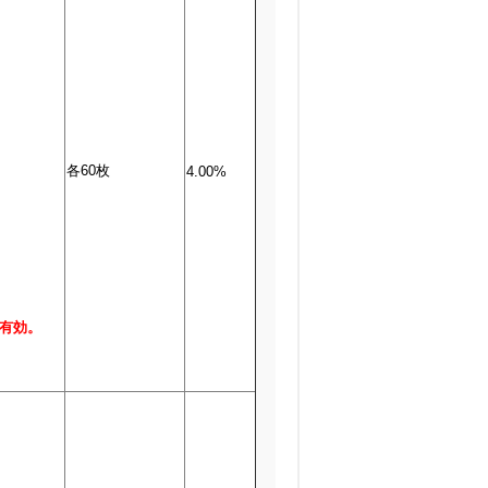
各60枚
4.00%
有効。