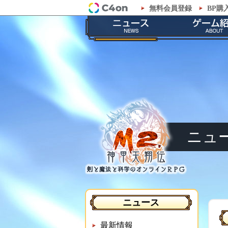
無料会員登録
BP購
「M2-神甲天翔伝-」公式サイト
最新情報
ゲームの
お知らせ
ストーリ
イベント
職業紹
メンテナンス
神甲兵紹
ニュ
ニュース
最新情報