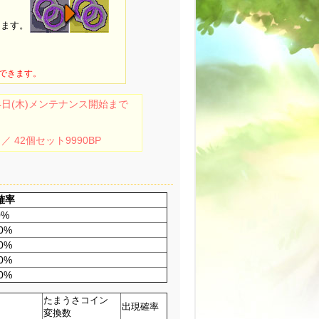
ります。
できます。
04日(木)メンテナンス開始まで
 ／ 42個セット9990BP
確率
0%
50%
50%
50%
50%
たまうさコイン
出現確率
変換数