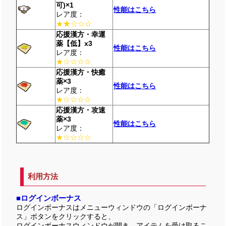
可)×1
性能はこちら
レア度：
★
★
☆☆☆
応援漢方・幸運
薬【低】x3
性能はこちら
レア度：
★☆☆☆☆
応援漢方・快癒
薬×3
性能はこちら
レア度：
★☆☆☆☆
応援漢方・攻速
薬×3
性能はこちら
レア度：
★☆☆☆☆
利用方法
■ログインボーナス
ログインボーナスはメニューウィンドウの「ログインボーナ
ス」ボタンをクリックすると、
ログインボーナスウィンドウが開き、アイテムを受け取るこ