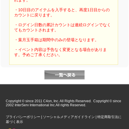
れます。
・10日目のアイテムを入手すると、再度1日目からの
カウントに戻ります。
・ログイン日数の累計カウントは連続ログインでなく
てもカウントされます。
・葉月玉手箱は期間中のみの登場となります。
・イベント内容は予告なく変更となる場合がありま
す。予めご了承ください。
Copyright © since 2011 C4on, Inc. All Rights Reserved. Copyright © since
2002 InterServ International Inc.All rights Reserved.
プライバシーポリシー
|
ソーシャルメディアガイドライン
|
特定商取引法に
基づく表示