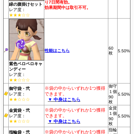
り7日間有効。
緑の腹掛けセット
効果期間中は取引不可。
レア度：
★★★☆☆
60
性能はこちら
5.50%
枚
紫色ペロペロキャ
ンディー
レア度：
★★☆☆☆
御守
※袋の中からいずれか1つ獲得
御守袋・弐
１個
できます。
レア度：
5.50%
90
★★☆☆☆
▼ 中身はこちら
枚
金貨
※袋の中からいずれか1つ獲得
金貨袋・弐
１個
できます。
レア度：
5.50%
90
★★☆☆☆
▼ 中身はこちら
枚
指輪
※袋の中からいずれか1つ獲得
指輪袋・弐