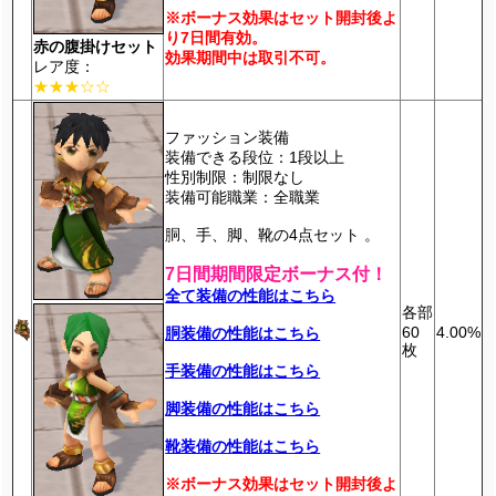
※ボーナス効果はセット開封後よ
り7日間有効。
赤の腹掛けセット
効果期間中は取引不可。
レア度：
★★★☆☆
ファッション装備
装備できる段位：1段以上
性別制限：制限なし
装備可能職業：全職業
胴、手、脚、靴の4点セット 。
7日間期間限定ボーナス付！
全て装備の性能はこちら
各部
60
4.00%
胴装備の性能はこちら
枚
手装備の性能はこちら
脚装備の性能はこちら
靴装備の性能はこちら
※ボーナス効果はセット開封後よ