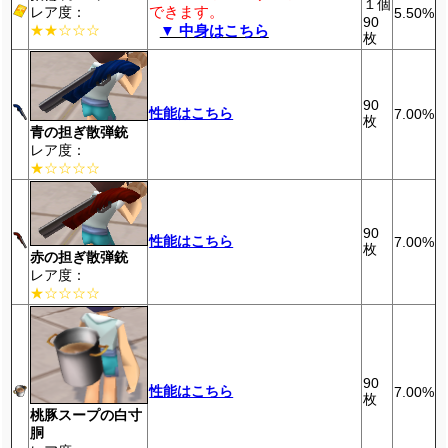
１個
できます。
レア度：
5.50%
90
★★☆☆☆
▼ 中身はこちら
枚
90
性能はこちら
7.00%
枚
青の担ぎ散弾銃
レア度：
★☆☆☆☆
90
性能はこちら
7.00%
枚
赤の担ぎ散弾銃
レア度：
★☆☆☆☆
90
性能はこちら
7.00%
枚
桃豚スープの白寸
胴