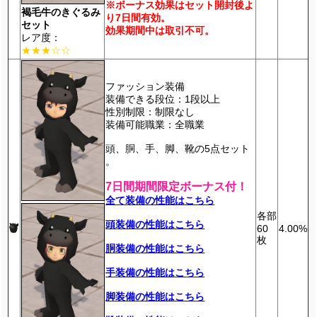
※ボーナス効果はセット開封後よ
褐毛牛のきぐるみ
り7日間有効。
セット
効果期間中は取引不可。
レア度：
★★★☆☆
ファッション装備
装備できる段位：1段以上
性別制限：制限なし
装備可能職業：全職業
頭、胴、手、脚、靴の5点セット
。
7日間期間限定ボーナス付！
全て装備の性能はこちら
各部
頭装備の性能はこちら
60
4.00%
枚
胴装備の性能はこちら
手装備の性能はこちら
脚装備の性能はこちら