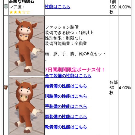
高級な精錬石
1個
レア度：
性能はこちら
150
4.00%
枚
★★★☆☆
ファッション装備
装備できる段位：1段以上
性別制限：制限なし
装備可能職業：全職業
頭、胴、手、脚、靴の5点セット
。
7日間期間限定ボーナス付！
全て装備の性能はこちら
各部
頭装備の性能はこちら
60
4.00%
枚
胴装備の性能はこちら
手装備の性能はこちら
脚装備の性能はこちら
靴装備の性能はこちら