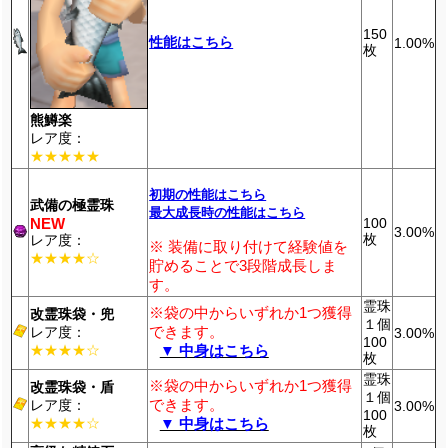
150
性能はこちら
1.00%
枚
熊鱒楽
レア度：
★★★★★
初期の性能はこちら
武備の極霊珠
最大成長時の性能はこちら
NEW
100
3.00%
枚
レア度：
※ 装備に取り付けて経験値を
★★★★☆
貯めることで3段階成長しま
す。
霊珠
※袋の中からいずれか1つ獲得
改霊珠袋・兜
１個
できます。
レア度：
3.00%
100
★★★★☆
▼ 中身はこちら
枚
霊珠
※袋の中からいずれか1つ獲得
改霊珠袋・盾
１個
できます。
レア度：
3.00%
100
★★★★☆
▼ 中身はこちら
枚