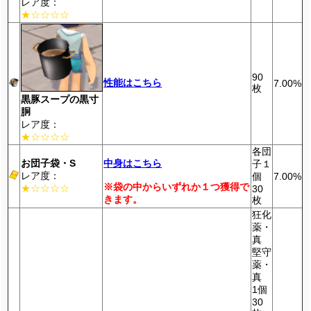
レア度：
★☆☆☆☆
90
性能はこちら
7.00%
枚
黒豚スープの黒寸
胴
レア度：
★☆☆☆☆
各団
お団子袋・S
中身はこちら
子１
レア度：
個
7.00%
※袋の中からいずれか１つ獲得で
★☆☆☆☆
30
きます。
枚
狂化
薬・
真
堅守
薬・
真
1個
30