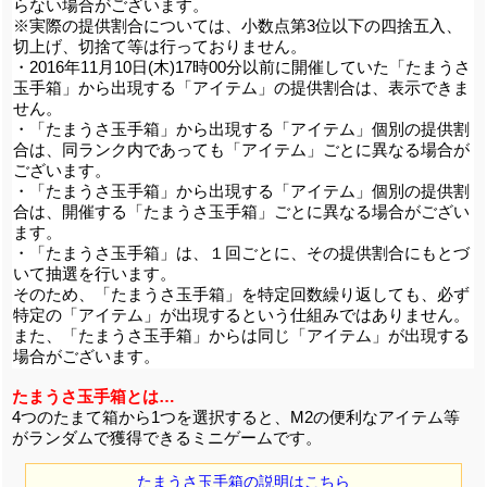
らない場合がございます。
※実際の提供割合については、小数点第3位以下の四捨五入、
切上げ、切捨て等は行っておりません。
・2016年11月10日(木)17時00分以前に開催していた「たまうさ
玉手箱」から出現する「アイテム」の提供割合は、表示できま
せん。
・「たまうさ玉手箱」から出現する「アイテム」個別の提供割
合は、同ランク内であっても「アイテム」ごとに異なる場合が
ございます。
・「たまうさ玉手箱」から出現する「アイテム」個別の提供割
合は、開催する「たまうさ玉手箱」ごとに異なる場合がござい
ます。
・「たまうさ玉手箱」は、１回ごとに、その提供割合にもとづ
いて抽選を行います。
そのため、「たまうさ玉手箱」を特定回数繰り返しても、必ず
特定の「アイテム」が出現するという仕組みではありません。
また、「たまうさ玉手箱」からは同じ「アイテム」が出現する
場合がございます。
たまうさ玉手箱とは…
4つのたまて箱から1つを選択すると、M2の便利なアイテム等
がランダムで獲得できるミニゲームです。
たまうさ玉手箱の説明はこちら