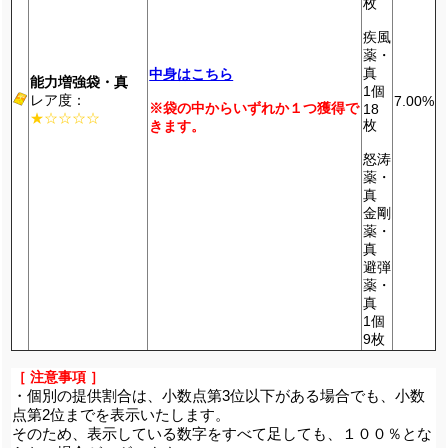
枚
疾風
薬・
真
中身はこちら
能力増強袋・真
1個
レア度：
7.00%
※袋の中からいずれか１つ獲得で
18
★☆☆☆☆
枚
きます。
怒涛
薬・
真
金剛
薬・
真
避弾
薬・
真
1個
9枚
［ 注意事項 ］
・個別の提供割合は、小数点第3位以下がある場合でも、小数
点第2位までを表示いたします。
そのため、表示している数字をすべて足しても、１００％とな