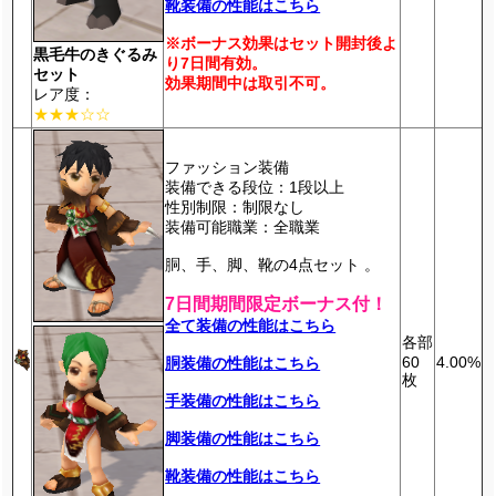
靴装備の性能はこちら
※ボーナス効果はセット開封後よ
黒毛牛のきぐるみ
り7日間有効。
セット
効果期間中は取引不可。
レア度：
★★★☆☆
ファッション装備
装備できる段位：1段以上
性別制限：制限なし
装備可能職業：全職業
胴、手、脚、靴の4点セット 。
7日間期間限定ボーナス付！
全て装備の性能はこちら
各部
60
4.00%
胴装備の性能はこちら
枚
手装備の性能はこちら
脚装備の性能はこちら
靴装備の性能はこちら