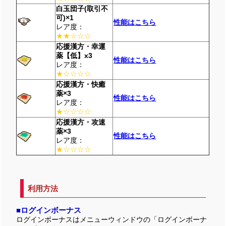
白玉団子(取引不
可)×1
性能はこちら
レア度：
★★☆☆☆
応援漢方・幸運
薬【低】x3
性能はこちら
レア度：
★☆☆☆☆
応援漢方・快癒
薬×3
性能はこちら
レア度：
★☆☆☆☆
応援漢方・攻速
薬×3
性能はこちら
レア度：
★☆☆☆☆
利用方法
■ログインボーナス
ログインボーナスはメニューウィンドウの「ログインボーナ