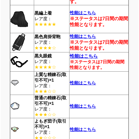
す。
性能はこちら
黒編上着
※ステータスは7日間の期間
レア度：
★★★★★
性能となります。
性能はこちら
黒色肩掛背鞄
※ステータスは7日間の期間
レア度：
★★★★☆
性能となります。
黒丸眼鏡
性能はこちら
レア度：
※ステータスは7日間の期間
★★★★☆
性能となります。
上質な精錬石(取
引不可)×1
性能はこちら
レア度：
★★★☆☆
普通の精錬石(取
引不可)×1
性能はこちら
レア度：
★★★☆☆
よもぎ団子(取引
不可)×1
性能はこちら
レア度：
★★☆☆☆