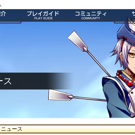
入
特徴
会員登録
師団＆友だち募集掲示板
よくあ
ー
ダウンロード
公式Twitter
お
介
インストール方法
ファンキット
ガ
介
起動とアップデート
ファンサイト
キャラクター作成
M2オリジナル辞書
基本操作
壁紙
ゲームシステム
師団ランキング
ース
ニュース