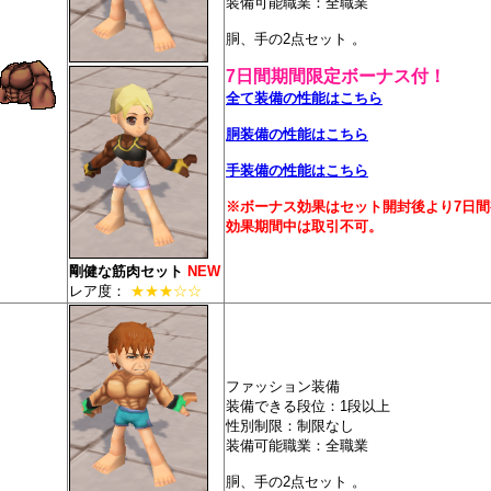
装備可能職業：全職業
胴、手の2点セット 。
7日間期間限定ボーナス付！
全て装備の性能はこちら
胴装備の性能はこちら
手装備の性能はこちら
※ボーナス効果はセット開封後より7日間
効果期間中は取引不可。
剛健な筋肉セット
NEW
レア度：
★★★☆☆
ファッション装備
装備できる段位：1段以上
性別制限：制限なし
装備可能職業：全職業
胴、手の2点セット 。