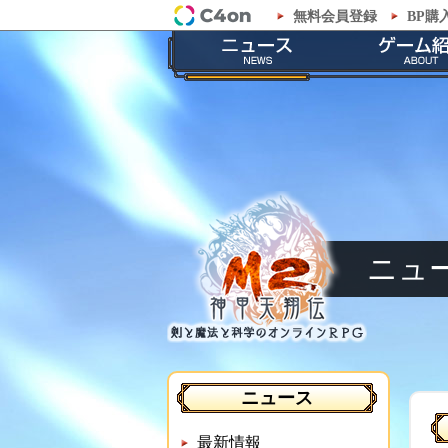
無料会員登録
BP購
「M2-神甲天翔伝-」公式サイト
最新情報
ゲームの
お知らせ
ストーリ
イベント
職業紹
メンテナンス
神甲兵紹
ニュ
ニュース
最新情報