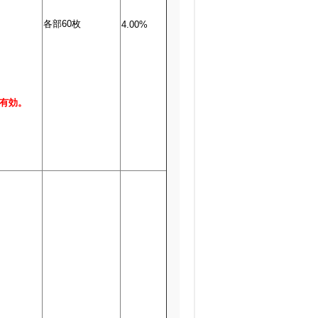
各部60枚
4.00%
有効。