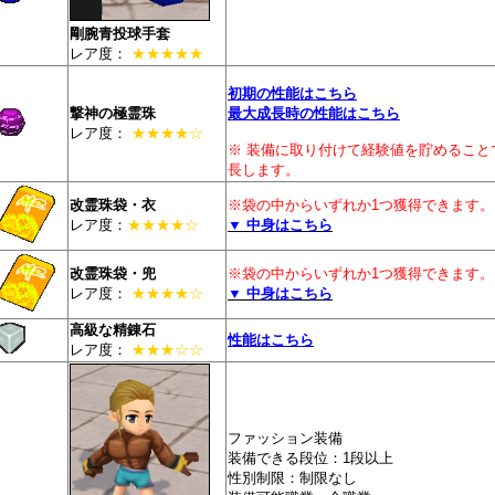
剛腕青投球手套
レア度：
★★★★★
初期の性能はこちら
撃神の極霊珠
最大成長時の性能はこちら
レア度：
★★★★☆
※ 装備に取り付けて経験値を貯めること
長します。
改霊珠袋・衣
※袋の中からいずれか1つ獲得できます。
レア度：
★★★★☆
▼ 中身はこちら
改霊珠袋・兜
※袋の中からいずれか1つ獲得できます。
レア度：
★★★★☆
▼ 中身はこちら
高級な精錬石
性能はこちら
レア度：
★★★☆☆
ファッション装備
装備できる段位：1段以上
性別制限：制限なし