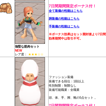
7日間期間限定ボーナス付！
全て装備の性能はこちら
胴装備の性能はこちら
手装備の性能はこちら
※ボーナス効果はセット開封後より7日間
効果期間中は取引不可。
強堅な筋肉セット
NEW
レア度：
★★★☆☆
ファッション装備
装備できる段位：1段以上
性別制限：制限なし
装備可能職業：全職業
頭、体、手、脚、靴の5点セット 。
7日間期間限定ボーナス付！