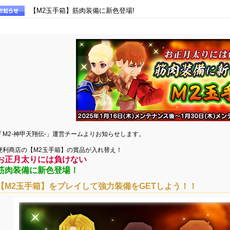
【M2玉手箱】筋肉装備に新色登場!
「M2-神甲天翔伝-」運営チームよりお知らせします。
便利商店の【M2玉手箱】の賞品が入れ替え！
お正月太りには負けない
筋肉装備に新色登場！
【M2玉手箱】をプレイして強力装備をGETしよう！！