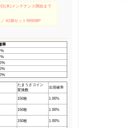
30日(木)メンテナンス開始まで
 ／ 42個セット9990BP
確率
0%
0%
00%
00%
00%
たまうさコイン
出現確率
変換数
150枚
1.00%
150枚
1.00%
150枚
1.00%