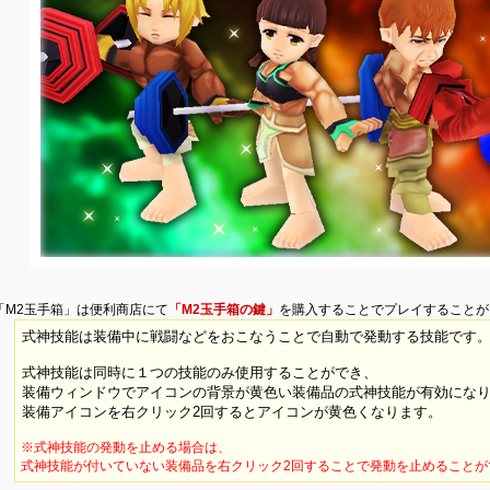
「M2玉手箱」は便利商店にて
「M2玉手箱の鍵」
を購入することでプレイすることが
式神技能は装備中に戦闘などをおこなうことで自動で発動する技能です
式神技能は同時に１つの技能のみ使用することができ、
装備ウィンドウでアイコンの背景が黄色い装備品の式神技能が有効にな
装備アイコンを右クリック2回するとアイコンが黄色くなります。
※式神技能の発動を止める場合は、
式神技能が付いていない装備品を右クリック2回することで発動を止めることが