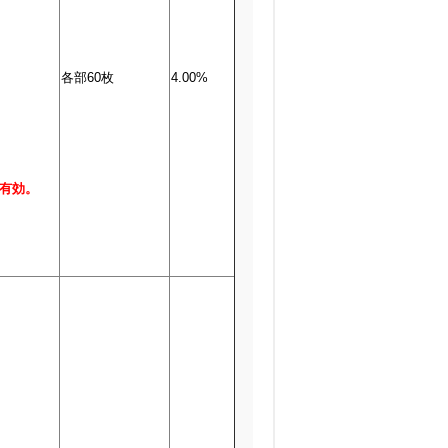
各部60枚
4.00%
有効。