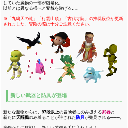
していた魔物の一部が凶暴化。
以前とは異なる様へと変貌を遂げる…。
※「九鳴天の滝」「行雲山頂」「古代寺院」の推奨段位が更新
されました。冒険の際は十分ご注意ください。
新しい武器と防具が登場
新たな魔物からは、
97段以上
の冒険者にのみ扱える
武器
と
新たに
天醒職
のみ着ることが許された
防具
が発見される───。
魔物たちに挑戦し、新しい装備を手に入れよう！