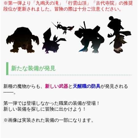
※第一弾より「九鳴天の滝」「行雲山頂」「古代寺院」の推奨
段位が更新されました。冒険の際は十分ご注意ください。
新たな装備が発見
新種の魔物からも、
新しい
武器
と
天醒職の防具
が発見される
───。
第一弾では登場しなかった職業の装備が登場！
新しい装備を探しに冒険に出かけよう！
※画像は実装された装備の一部になります。