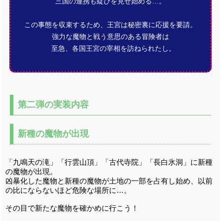
三国の連携も綻びを見せ始める…。
この事態を収束するため、王宮は秘密裏に応援を要請。
強力な魔物と戦う意思のある冒険者は
至急、各国王宮の宰相を訪ねられたし。
第二弾の実装内容
新種の魔物が出現
「九鳴天の滝」「行雲山頂」「古代寺院」「長白氷洞」に新種
の魔物が出現。
凶暴化した魔物と新種の魔物が土地の一部を占有し始め、以前
の比にならないほど危険な場所に…。
その目で新たな魔物を確かめに行こう！