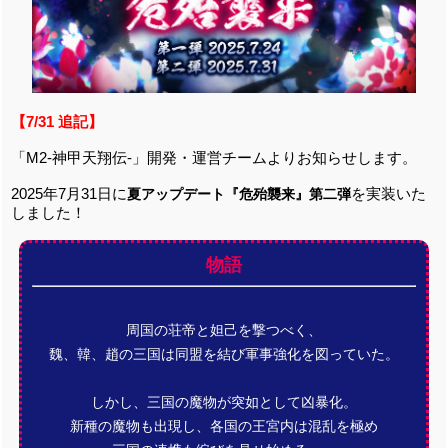
【7/31 追記】
「M2-神甲天翔伝-」開発・運営チームよりお知らせします。
2025年7月31日に
を実装いた
夏アップデート『危殆襲来』第二弾
しました！
物語
周国の荘帝と妲己を撃つべく、
魏、韓、趙の三国は同盟を結び軍事強化を図っていた。
しかし、三国の魔物が突如として凶暴化。
新種の魔物も出現し、各国の王宮内は混乱を極め