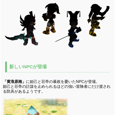
新しいNPCが登場
「黄淮原南」
に妲己と荘帝の暴政を憂いたNPCが登場。
妲己と荘帝の計謀を止められるほどの強い冒険者にだけ渡され
る防具があるようです。