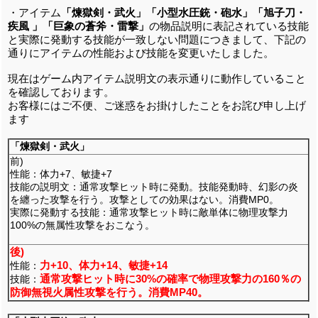
・アイテム
「煉獄剣・武火」「小型水圧銃・砲水」「旭子刀・
疾風 」「巨象の蒼斧・雷撃」
の物品説明に表記されている技能
と実際に発動する技能が一致しない問題につきまして、下記の
通りにアイテムの性能および技能を変更いたしました。
現在はゲーム内アイテム説明文の表示通りに動作していること
を確認しております。
お客様にはご不便、ご迷惑をお掛けしたことをお詫び申し上げ
ます
「煉獄剣・武火」
前)
性能：体力+7、敏捷+7
技能の説明文：通常攻撃ヒット時に発動。技能発動時、幻影の炎
を纏った攻撃を行う。攻撃としての効果はない。消費MP0。
実際に発動する技能：通常攻撃ヒット時に敵単体に物理攻撃力
100%の無属性攻撃をおこなう。
後)
力+10、体力+14、敏捷+14
性能：
通常攻撃ヒット時に30%の確率で物理攻撃力の160％の
技能：
防御無視火属性攻撃を行う。消費MP40。