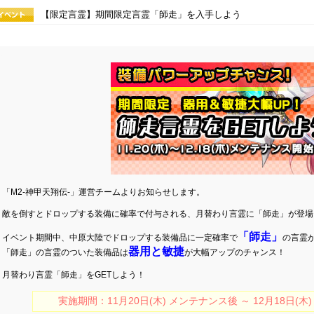
【限定言霊】期間限定言霊「師走」を入手しよう
「M2-神甲天翔伝-」運営チームよりお知らせします。
敵を倒すとドロップする装備に確率で付与される、月替わり言霊に「師走」が登場
「師走」
イベント期間中、中原大陸でドロップする装備品に一定確率で
の言霊
器用と敏捷
「師走」の言霊のついた装備品は
が大幅アップのチャンス！
月替わり言霊「師走」をGETしよう！
実施期間：11月20日(木) メンテナンス後 ～ 12月18日(