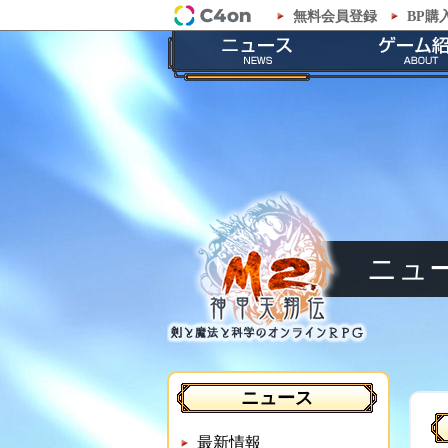
無料会員登録
BP購
「M2-神甲天翔伝-」公式サイト
最新情報
ゲームの
お知らせ
ストーリ
イベント
職業紹
メンテナンス
神甲兵紹
ニュ
ニュース
最新情報