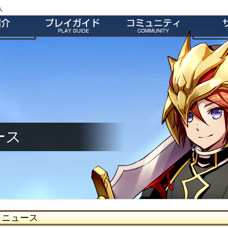
入
特徴
会員登録
師団＆友だち募集掲示板
よくあ
ー
ダウンロード
公式Twitter
お
介
インストール方法
ファンキット
ガ
介
起動とアップデート
ファンサイト
キャラクター作成
M2オリジナル辞書
基本操作
壁紙
ゲームシステム
師団ランキング
ース
ニュース