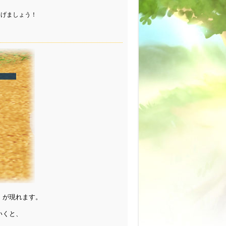
あげましょう！
」
が現れます。
いくと、
！