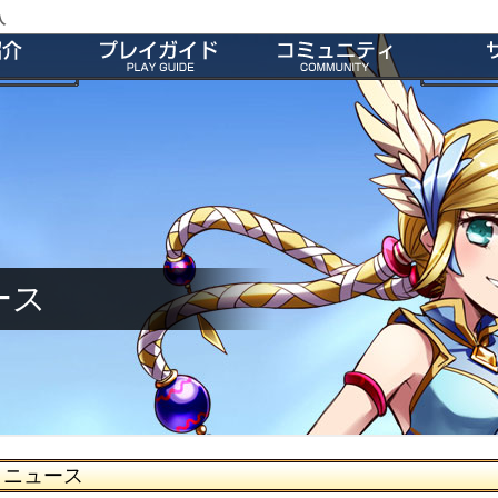
入
特徴
会員登録
師団＆友だち募集掲示板
よくあ
ー
ダウンロード
公式Twitter
お
介
インストール方法
ファンキット
ガ
介
起動とアップデート
ファンサイト
キャラクター作成
M2オリジナル辞書
基本操作
壁紙
ゲームシステム
師団ランキング
ース
ニュース