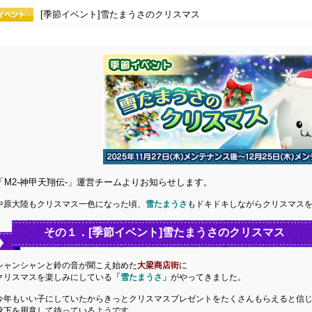
[季節イベント]雪たまうさのクリスマス
「M2-神甲天翔伝-」運営チームよりお知らせします。
中原大陸もクリスマス一色になった頃、
雪たまうさ
もドキドキしながらクリスマス
その１．[季節イベント]雪たまうさのクリスマス
シャンシャンと鈴の音が聞こえ始めた
大梁商店街
に
クリスマスを楽しみにしている
「雪たまうさ」
がやってきました。
今年もいい子にしていたからきっとクリスマスプレゼントをたくさんもらえると信
靴下を用意して待っているようです。