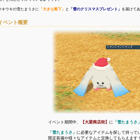
ウキウキの雪たまうさに
「大きな靴下」
と
「雪のクリスマスプレゼント」
を届けて
イベント概要
イベント期間中、
【大梁商店街】
に
「雪たまうさ
「雪たまうさ」
に
必要なアイテムを探して持って
限定装備や様々なアイテムと交換してもらえます