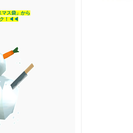
スマス袋」から
ク！◀◀