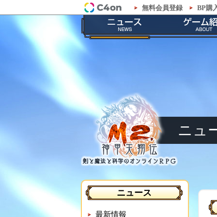
無料会員登録
BP購
「M2-神甲天翔伝-」公式サイト
最新情報
ゲームの
お知らせ
ストーリ
イベント
職業紹
メンテナンス
神甲兵紹
ニュ
ニュース
最新情報