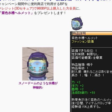
キャンペーン期間中に便利商店で利用するBPを
クレジット(3Dセキュア)で980BP以上購入した方全員
に、
「紫色水槽ヘルメット」
をプレゼントします！
スノードームのような水槽が
神秘的♪