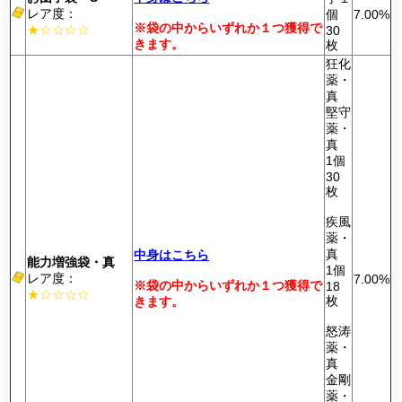
レア度：
個
7.00%
※袋の中からいずれか１つ獲得で
★☆☆☆☆
30
きます。
枚
狂化
薬・
真
堅守
薬・
真
1個
30
枚
疾風
薬・
真
中身はこちら
能力増強袋・真
1個
レア度：
7.00%
※袋の中からいずれか１つ獲得で
18
★☆☆☆☆
枚
きます。
怒涛
薬・
真
金剛
薬・