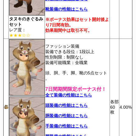
靴装備の性能はこちら
タヌキのきぐるみ
※ボーナス効果はセット開封後よ
セット
り7日間有効。
レア度：
効果期間中は取引不可。
★★★☆☆
ファッション装備
装備できる段位：1段以上
性別制限：制限なし
装備可能職業：全職業
頭、胴、手、脚、靴の5点セット
。
7日間期間限定ボーナス付！
全て装備の性能はこちら
各部
頭装備の性能はこちら
60
4.00%
枚
胴装備の性能はこちら
手装備の性能はこちら