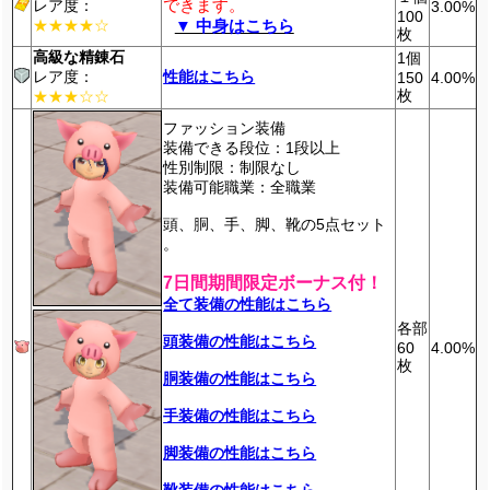
できます。
レア度：
3.00%
100
★★★★☆
▼ 中身はこちら
枚
高級な精錬石
1個
レア度：
性能はこちら
150
4.00%
枚
★★★☆☆
ファッション装備
装備できる段位：1段以上
性別制限：制限なし
装備可能職業：全職業
頭、胴、手、脚、靴の5点セット
。
7日間期間限定ボーナス付！
全て装備の性能はこちら
各部
頭装備の性能はこちら
60
4.00%
枚
胴装備の性能はこちら
手装備の性能はこちら
脚装備の性能はこちら
靴装備の性能はこちら