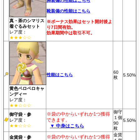
脚装備の性能はこちら
靴装備の性能はこちら
真・茶のシマリス
※ボーナス効果はセット開封後よ
着ぐるみセット
り7日間有効。
レア度：
効果期間中は取引不可。
★★★☆☆
60
性能はこちら
5.50%
枚
黄色ペロペロキャ
ンディー
レア度：
★★☆☆☆
御守
※袋の中からいずれか1つ獲得
御守袋・参
１個
できます。
レア度：
5.50%
90
★★☆☆☆
▼ 中身はこちら
枚
金貨
※袋の中からいずれか1つ獲得
金貨袋・参