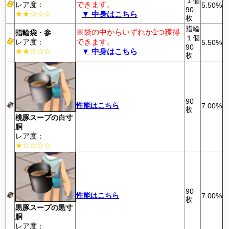
１個
できます。
レア度：
5.50%
90
★★☆☆☆
▼ 中身はこちら
枚
指輪
※袋の中からいずれか1つ獲得
指輪袋・参
１個
できます。
レア度：
5.50%
90
★★☆☆☆
▼ 中身はこちら
枚
90
性能はこちら
7.00%
枚
桃豚スープの白寸
胴
レア度：
★☆☆☆☆
90
性能はこちら
7.00%
枚
黒豚スープの黒寸
胴
レア度：