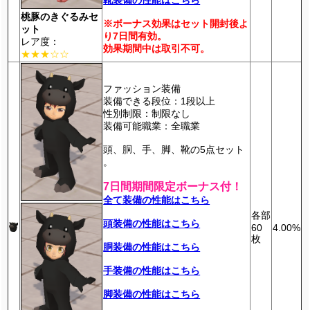
桃豚のきぐるみセ
※ボーナス効果はセット開封後よ
ット
り7日間有効。
レア度：
効果期間中は取引不可。
★★★☆☆
ファッション装備
装備できる段位：1段以上
性別制限：制限なし
装備可能職業：全職業
頭、胴、手、脚、靴の5点セット
。
7日間期間限定ボーナス付！
全て装備の性能はこちら
各部
頭装備の性能はこちら
60
4.00%
枚
胴装備の性能はこちら
手装備の性能はこちら
脚装備の性能はこちら