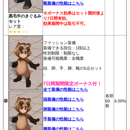
靴装備の性能はこちら
※ボーナス効果はセット開封後よ
黒毛牛のきぐるみ
り7日間有効。
セット
効果期間中は取引不可。
レア度：
★★★☆☆
ファッション装備
装備できる段位：1段以上
性別制限：制限なし
装備可能職業：全職業
頭、胴、手、脚、靴の5点セット
。
7日間期間限定ボーナス付！
全て装備の性能はこちら
各部
頭装備の性能はこちら
60
4.00%
枚
胴装備の性能はこちら
手装備の性能はこちら
脚装備の性能はこちら