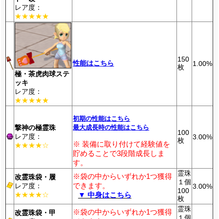
レア度：
★★★★★
150
性能はこちら
1.00%
枚
極・茶虎肉球ステ
ッキ
レア度：
★★★★★
初期の性能はこちら
撃神の極霊珠
最大成長時の性能はこちら
100
レア度：
3.00%
枚
※ 装備に取り付けて経験値を
★★★★☆
貯めることで3段階成長しま
す。
霊珠
※袋の中からいずれか1つ獲得
改霊珠袋・履
１個
できます。
レア度：
3.00%
100
★★★★☆
▼ 中身はこちら
枚
霊珠
※袋の中からいずれか1つ獲得
改霊珠袋・甲
１個