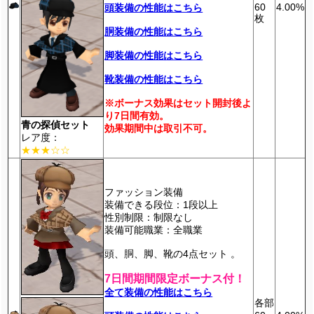
60
4.00%
頭装備の性能はこちら
枚
胴装備の性能はこちら
脚装備の性能はこちら
靴装備の性能はこちら
※ボーナス効果はセット開封後よ
り7日間有効。
青の探偵セット
効果期間中は取引不可。
レア度：
★★★☆☆
ファッション装備
装備できる段位：1段以上
性別制限：制限なし
装備可能職業：全職業
頭、胴、脚、靴の4点セット 。
7日間期間限定ボーナス付！
全て装備の性能はこちら
各部