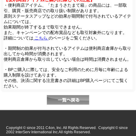
・便利商店アイテム、「たまうさたまて箱」の商品には、一部取
引、購買・販売商店での取り扱い制限があります。
原則ステータスアップなどの効果が期間制で付与されているアイテ
ムについては、
効果期間が終了するまで取引できません。
また、キャンペーンでの配布賞品なども取引対象外になります。
詳細については
こちら
のページをご覧ください。
・期間制の効果が付与されているアイテムは便利商店倉庫から取り
出してから時間が消費されます。
便利商店倉庫から取り出していない場合は時間は消費されません。
・BPご購入に際しては、安全なご利用のために月毎に年齢による
購入制限を設けてあります。
その他、決済に関する注意書きの詳細はBP購入ページにてご覧く
ださい。
Copyright © since 2011 C4on, Inc. All Rights Reserved. Copyright © since
2002 InterServ International Inc.All rights Reserved.