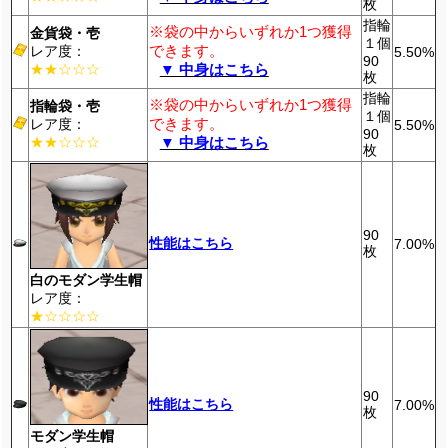
枚
指輪
※袋の中からいずれか1つ獲得
金貨袋・壱
１個
できます。
レア度：
5.50%
90
★★☆☆☆
▼ 中身はこちら
枚
指輪
※袋の中からいずれか1つ獲得
指輪袋・壱
１個
できます。
レア度：
5.50%
90
★★☆☆☆
▼ 中身はこちら
枚
90
性能はこちら
7.00%
枚
白のモダン学生帽
レア度：
★☆☆☆☆
90
性能はこちら
7.00%
枚
モダン学生帽