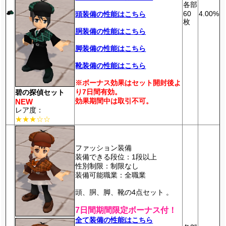
各部
60
4.00%
頭装備の性能はこちら
枚
胴装備の性能はこちら
脚装備の性能はこちら
靴装備の性能はこちら
※ボーナス効果はセット開封後よ
り7日間有効。
碧の探偵セット
効果期間中は取引不可。
NEW
レア度：
★★★☆☆
ファッション装備
装備できる段位：1段以上
性別制限：制限なし
装備可能職業：全職業
頭、胴、脚、靴の4点セット 。
7日間期間限定ボーナス付！
全て装備の性能はこちら