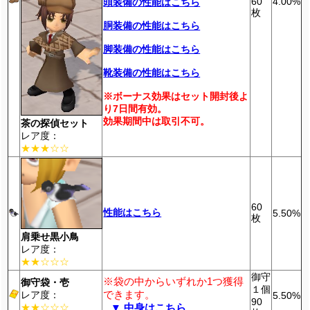
60
4.00%
頭装備の性能はこちら
枚
胴装備の性能はこちら
脚装備の性能はこちら
靴装備の性能はこちら
※ボーナス効果はセット開封後よ
り7日間有効。
効果期間中は取引不可。
茶の探偵セット
レア度：
★★★☆☆
60
性能はこちら
5.50%
枚
肩乗せ黒小鳥
レア度：
★★☆☆☆
御守
※袋の中からいずれか1つ獲得
御守袋・壱
１個
できます。
レア度：
5.50%
90
★★☆☆☆
▼ 中身はこちら