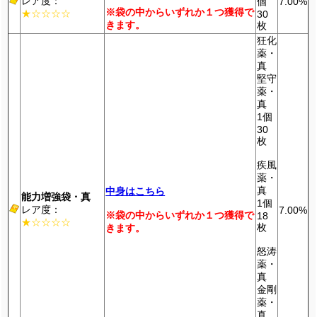
レア度：
個
7.00%
※袋の中からいずれか１つ獲得で
★☆☆☆☆
30
きます。
枚
狂化
薬・
真
堅守
薬・
真
1個
30
枚
疾風
薬・
真
中身はこちら
能力増強袋・真
1個
レア度：
7.00%
※袋の中からいずれか１つ獲得で
18
★☆☆☆☆
枚
きます。
怒涛
薬・
真
金剛
薬・
真