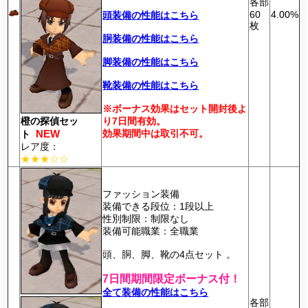
各部
60
4.00%
頭装備の性能はこちら
枚
胴装備の性能はこちら
脚装備の性能はこちら
靴装備の性能はこちら
※ボーナス効果はセット開封後よ
り7日間有効。
橙の探偵セッ
効果期間中は取引不可。
NEW
ト
レア度：
★★★☆☆
ファッション装備
装備できる段位：1段以上
性別制限：制限なし
装備可能職業：全職業
頭、胴、脚、靴の4点セット 。
7日間期間限定ボーナス付！
全て装備の性能はこちら
各部