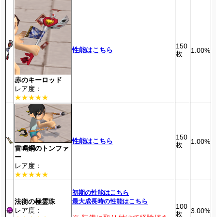
150
性能はこちら
1.00%
枚
赤のキーロッド
レア度：
★★★★★
150
性能はこちら
1.00%
枚
雷鳴鋼のトンファ
ー
レア度：
★★★★★
初期の性能はこちら
法衡の極霊珠
最大成長時の性能はこちら
100
レア度：
3.00%
枚