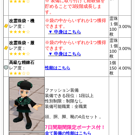
※ 装備に取り付けて経験値を
★★★★☆
貯めることで3段階成長しま
す。
霊珠
※袋の中からいずれか1つ獲得
改霊珠袋・機
１個
できます。
レア度：
3.00%
100
★★★★☆
▼ 中身はこちら
枚
霊珠
※袋の中からいずれか1つ獲得
改霊珠袋・履
１個
できます。
レア度：
3.00%
100
★★★★☆
▼ 中身はこちら
枚
高級な精錬石
1個
レア度：
性能はこちら
150
4.00%
枚
★★★☆☆
ファッション装備
装備できる段位：1段以上
性別制限：制限なし
装備可能職業：全職業
頭、胴、脚、靴の4点セット 。
7日間期間限定ボーナス付！
全て装備の性能はこちら