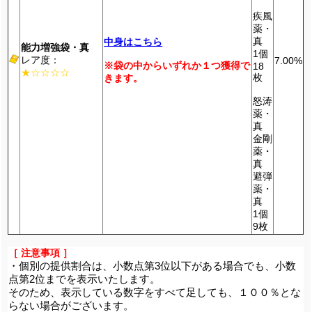
疾風
薬・
真
中身はこちら
能力増強袋・真
1個
レア度：
7.00%
※袋の中からいずれか１つ獲得で
18
★☆☆☆☆
枚
きます。
怒涛
薬・
真
金剛
薬・
真
避弾
薬・
真
1個
9枚
［ 注意事項 ］
・個別の提供割合は、小数点第3位以下がある場合でも、小数
点第2位までを表示いたします。
そのため、表示している数字をすべて足しても、１００％とな
らない場合がございます。