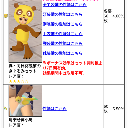
全て装備の性能はこちら
各部
頭装備の性能はこちら
60
4.00%
枚
胴装備の性能はこちら
手装備の性能はこちら
脚装備の性能はこちら
靴装備の性能はこちら
※ボーナス効果はセット開封後よ
真・向日葵熊猫の
り7日間有効。
きぐるみセット
効果期間中は取引不可。
レア度：
★★★☆☆
60
性能はこちら
5.50%
枚
肩乗せ黄小鳥
レア度：