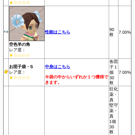
★☆☆☆☆
90
性能はこちら
7.00%
枚
空色羊の角
レア度：
★☆☆☆☆
各団
お団子袋・S
中身はこちら
子１
レア度：
個
7.00%
※袋の中からいずれか１つ獲得で
★☆☆☆☆
30
きます。
枚
狂化
薬・
真
堅守
薬・
真
1個
30
枚