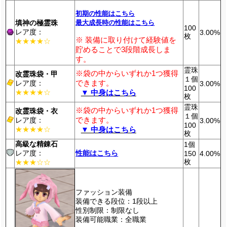
初期の性能はこちら
填神の極霊珠
最大成長時の性能はこちら
100
レア度：
3.00%
枚
※ 装備に取り付けて経験値を
★★★★☆
貯めることで3段階成長しま
す。
霊珠
※袋の中からいずれか1つ獲得
改霊珠袋・甲
１個
できます。
レア度：
3.00%
100
★★★★☆
▼ 中身はこちら
枚
霊珠
※袋の中からいずれか1つ獲得
改霊珠袋・衣
１個
できます。
レア度：
3.00%
100
★★★★☆
▼ 中身はこちら
枚
高級な精錬石
1個
レア度：
性能はこちら
150
4.00%
枚
★★★☆☆
ファッション装備
装備できる段位：1段以上
性別制限：制限なし
装備可能職業：全職業