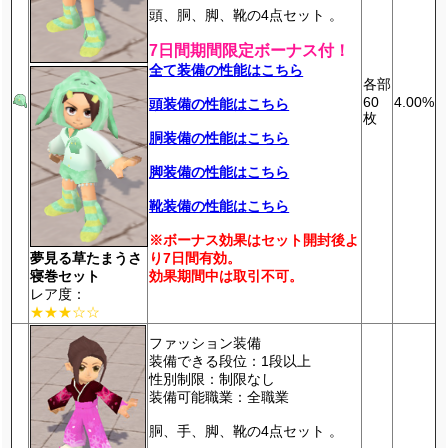
頭、胴、脚、靴の4点セット 。
7日間期間限定ボーナス付！
全て装備の性能はこちら
各部
60
4.00%
頭装備の性能はこちら
枚
胴装備の性能はこちら
脚装備の性能はこちら
靴装備の性能はこちら
※ボーナス効果はセット開封後よ
夢見る草たまうさ
り7日間有効。
寝巻セット
効果期間中は取引不可。
レア度：
★★★☆☆
ファッション装備
装備できる段位：1段以上
性別制限：制限なし
装備可能職業：全職業
胴、手、脚、靴の4点セット 。