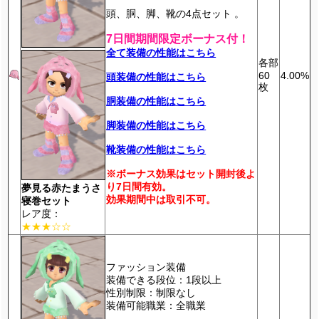
頭、胴、脚、靴の4点セット 。
7日間期間限定ボーナス付！
全て装備の性能はこちら
各部
60
4.00%
頭装備の性能はこちら
枚
胴装備の性能はこちら
脚装備の性能はこちら
靴装備の性能はこちら
※ボーナス効果はセット開封後よ
り7日間有効。
夢見る赤たまうさ
効果期間中は取引不可。
寝巻セット
レア度：
★★★☆☆
ファッション装備
装備できる段位：1段以上
性別制限：制限なし
装備可能職業：全職業