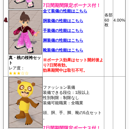
7日間期間限定ボーナス付！
全て装備の性能はこちら
各部
60
4.00%
胴装備の性能はこちら
枚
手装備の性能はこちら
脚装備の性能はこちら
靴装備の性能はこちら
真・桃の桜袴セッ
※ボーナス効果はセット開封後よ
ト
り7日間有効。
レア度：
効果期間中は取引不可。
★★★☆☆
ファッション装備
装備できる段位：1段以上
性別制限：制限なし
装備可能職業：全職業
頭、胴、手、脚、靴の5点セット
。
7日間期間限定ボーナス付！