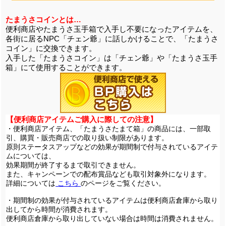
たまうさコインとは…
便利商店やたまうさ玉手箱で入手し不要になったアイテムを、
各街に居るNPC「チェン爺」に話しかけることで、「たまうさ
コイン」に交換できます。
入手した「たまうさコイン」は「チェン爺」や「たまうさ玉手
箱」にて使用することができます。
【便利商店アイテムご購入に際しての注意】
・便利商店アイテム、「たまうさたまて箱」の商品には、一部取
引、購買・販売商店での取り扱い制限があります。
原則ステータスアップなどの効果が期間制で付与されているアイテ
ムについては、
効果期間が終了するまで取引できません。
また、キャンペーンでの配布賞品なども取引対象外になります。
詳細については
こちら
のページをご覧ください。
・期間制の効果が付与されているアイテムは便利商店倉庫から取り
出してから時間が消費されます。
便利商店倉庫から取り出していない場合は時間は消費されません。