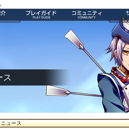
入
特徴
会員登録
師団＆友だち募集掲示板
よくあ
ー
ダウンロード
公式Twitter
お
介
インストール方法
ファンキット
ガ
介
起動とアップデート
ファンサイト
キャラクター作成
M2オリジナル辞書
基本操作
壁紙
ゲームシステム
師団ランキング
ース
ニュース