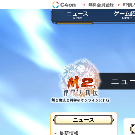
無料会員登録
BP購
「M2-神甲天翔伝-」公式サイト
最新情報
ゲームの
お知らせ
ストーリ
イベント
職業紹
メンテナンス
神甲兵紹
ニュ
ニュース
最新情報