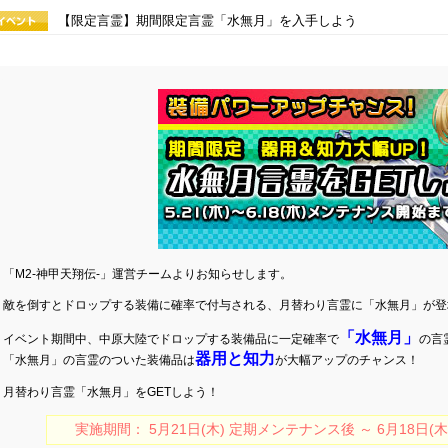
【限定言霊】期間限定言霊「水無月」を入手しよう
「M2-神甲天翔伝-」運営チームよりお知らせします。
敵を倒すとドロップする装備に確率で付与される、月替わり言霊に「水無月」が登
「水無月」
イベント期間中、中原大陸でドロップする装備品に一定確率で
の言
器用と知力
「水無月」の言霊のついた装備品は
が大幅アップのチャンス！
月替わり言霊「水無月」をGETしよう！
実施期間： 5月21日(木) 定期メンテナンス後 ～ 6月18日