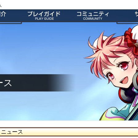
入
特徴
会員登録
師団＆友だち募集掲示板
よくあ
ー
ダウンロード
公式Twitter
お
介
インストール方法
ファンキット
ガ
介
起動とアップデート
ファンサイト
キャラクター作成
M2オリジナル辞書
基本操作
壁紙
ゲームシステム
師団ランキング
ース
ニュース