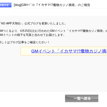
[blog]GMｲﾍﾞﾝﾄ「イカサマ!?魔物カジノ摘発」のご報告
「M2-神甲天翔伝-」公式ブログを更新いたしました。
GMつくるより、4月25日(土)に行われたGMイベント「イカサマ!?魔物カジノ摘発
GMイベントの様子を写真と合わせてお届けします。
詳しくはブログ記事をご確認ください！
GMイベント「イカサマ!?魔物カジノ