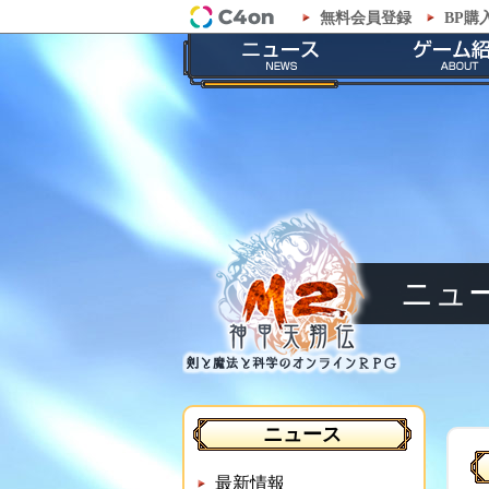
無料会員登録
BP購
「M2-神甲天翔伝-」公式サイト
最新情報
ゲームの
お知らせ
ストーリ
イベント
職業紹
メンテナンス
神甲兵紹
ニュ
ニュース
最新情報