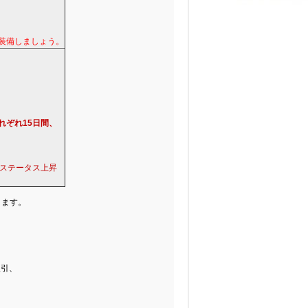
装備しましょう。
れぞれ15日間、
間ステータス上昇
ります。
取引、
、