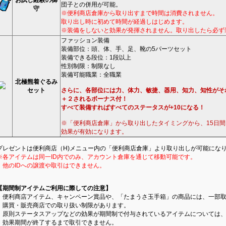
お試し経験の御
団子との併用が可能。
守
※便利商店倉庫から取り出すまで時間は消費されません。
取り出し時に初めて時間が経過しはじめます。
※装備をしないと効果が発揮されません。取り出したら必ず
ファッション装備
装備部位：頭、体、手、足、靴の5パーツセット
装備できる段位：1段以上
性別制限：制限なし
装備可能職業：全職業
北極熊着ぐるみ
セット
さらに、各部位には力、体力、敏捷、器用、知力、知性がそ
＋２されるボーナス付！
すべて装備すればすべてのステータスが+10になる！
※「便利商店倉庫」から取り出したタイミングから、15日
効果が有効になります。
プレゼントは便利商店（H)メニュー内の「便利商店倉庫」より取り出しが可能にな
※各アイテムは同一ID内でのみ、アカウント倉庫を通じて移動可能です。
他のIDへの譲渡や取引はできません。
【期間制アイテムご利用に際しての注意】
・便利商店アイテム、キャンペーン賞品や、「たまうさ玉手箱」の商品には、一部
購買・販売商店での取り扱い制限があります。
原則ステータスアップなどの効果が期間制で付与されているアイテムについては
効果期間が終了するまで取引できません。