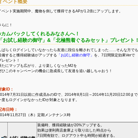
イベント概要
イベント実施期間中、魔物を倒して獲得できるAPが1.2倍にアップします。
さらに！
■カムバックしてくれるみなさんへ！
「お試し経験の御守」&「北極熊着ぐるみセット」プレゼント
しばらくログインしていなかったら友達に段位を離されてしまった……そんな方で
装備すると獲得経験値がアップする
「お試し経験の御守」
を、7日間限定効果Verで
プレゼント！
新たにマップも広がり、より楽しくなったM2を
ぜひこのキャンペーンの機会に急成長して友達を追い越しちゃおう！
対象ID：
2014年7月31日以前に作成済みのIDで、2014年8月1日～2014年11月20日12:00ま
一度もログインがなかったIDが対象となります。
配布日時：
2014年11月27日（木）定期メンテナンス時
装備時、獲得経験値が20%アップする。
効果は便利商店倉庫より取り出した時点から
7日間有効で、ログアウト中も時間が経過する。