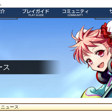
入
特徴
会員登録
師団＆友だち募集掲示板
よくあ
ー
ダウンロード
公式Twitter
お
介
インストール方法
ファンキット
ガ
介
起動とアップデート
ファンサイト
キャラクター作成
M2オリジナル辞書
基本操作
壁紙
ゲームシステム
師団ランキング
ース
ニュース