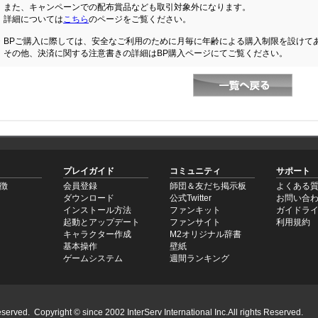
また、キャンペーンでの配布賞品なども取引対象外になります。
詳細については
こちら
のページをご覧ください。
・BPご購入に際しては、安全なご利用のために月毎に年齢による購入制限を設けて
その他、決済に関する注意書きの詳細はBP購入ページにてご覧ください。
プレイガイド
コミュニティ
サポート
徴
会員登録
師団＆友だち掲示板
よくある質
ダウンロード
公式Twitter
お問い合
インストール方法
ファンキット
ガイドラ
起動とアップデート
ファンサイト
利用規約
キャラクター作成
M2オリジナル辞書
基本操作
壁紙
ゲームシステム
週間ランキング
served. Copyright © since 2002 InterServ International Inc.All rights Reserved.