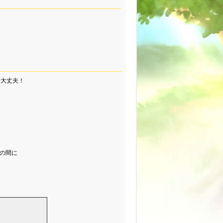
！
も大丈夫！
での間に