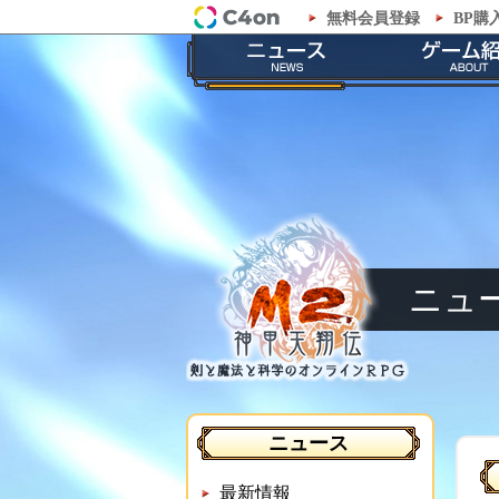
無料会員登録
BP購
「M2-神甲天翔伝-」公式サイト
最新情報
ゲームの
お知らせ
ストーリ
イベント
職業紹
メンテナンス
神甲兵紹
ニュ
ニュース
最新情報