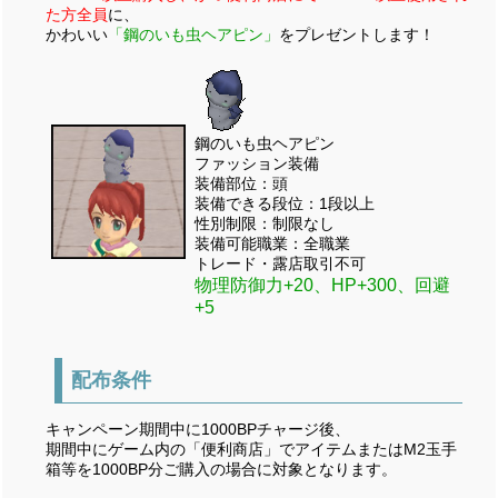
た方全員
に、
かわいい
「鋼のいも虫ヘアピン」
をプレゼントします！
鋼のいも虫ヘアピン
ファッション装備
装備部位：頭
装備できる段位：1段以上
性別制限：制限なし
装備可能職業：全職業
トレード・露店取引不可
物理防御力+20、HP+300、回避
+5
配布条件
キャンペーン期間中に1000BPチャージ後、
期間中にゲーム内の「便利商店」でアイテムまたはM2玉手
箱等を1000BP分ご購入の場合に対象となります。