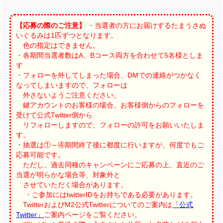
【応募の際のご注意】
・当選者の方にお届けするたまうさぬ
いぐるみは1匹ずつとなります。
色の指定はできません。
・各期間当選者数はA、Bコース両方を合わせて5名様としま
す
・フォローを外してしまった場合、DMでの連絡がつかなく
なってしまいますので、フォローは
外さないようご注意ください。
鍵アカウントのお客様の場合、お客様側からのフォローを
受けて公式Twitter側から
リフォローしますので、フォローの許可をお願いいたしま
す。
・抽選は①～④期間終了後に都度に行いますが、何度でもご
応募可能です。
ただし、過去同種のキャンペーンにご応募の上、直近のご
当選が明らかな場合等、対象外と
させていただく場合があります。
・ご参加にはtwitterIDをお持ちである必要があります。
TwitterおよびM2公式Twitterについてのご案内は
「公式
Twitter」
ご案内ページをご覧ください。