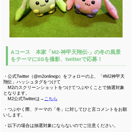
Aコース 本家「M2-神甲天翔伝-」の冬の風景
をテーマにSSを撮影、twitterで応募！
・公式Twitter（@m2onlinejp）をフォローの上、「#M2神甲天
翔伝」ハッシュタグをつけて
M2のスクリーンショットをつけてつぶやくことで抽選対象
となります。
M2公式Twitterは→
こちら
・つぶやく際、テーマの「冬」に対してひと言コメントをお願
いします。
・以下の場合は抽選対象にならないのでご注意ください。