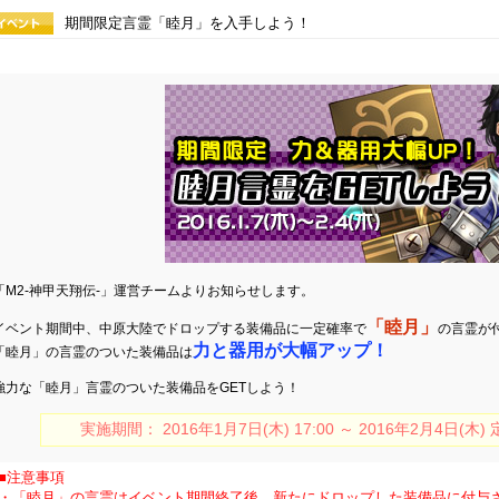
期間限定言霊「睦月」を入手しよう！
「M2-神甲天翔伝-」運営チームよりお知らせします。
「睦月」
イベント期間中、中原大陸でドロップする装備品に一定確率で
の言霊が
力と器用が大幅アップ！
「睦月」の言霊のついた装備品は
強力な「睦月」言霊のついた装備品をGETしよう！
実施期間： 2016年1月7日(木) 17:00 ～ 2016年2月4日
■注意事項
・「睦月」の言霊はイベント期間終了後、新たにドロップした装備品に付与