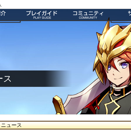
入
特徴
会員登録
師団＆友だち募集掲示板
よくあ
ー
ダウンロード
公式Twitter
お
介
インストール方法
ファンキット
ガ
介
起動とアップデート
ファンサイト
キャラクター作成
M2オリジナル辞書
基本操作
壁紙
ゲームシステム
師団ランキング
ース
ニュース