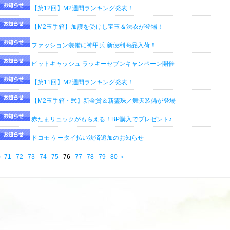
【第12回】M2週間ランキング発表！
【M2玉手箱】加護を受けし宝玉＆法衣が登場！
ファッション装備に神甲兵 新便利商品入荷！
ビットキャッシュ ラッキーセブンキャンペーン開催
【第11回】M2週間ランキング発表！
【M2玉手箱・弐】新金貨＆新霊珠／舞天装備が登場
赤たまリュックがもらえる！BP購入でプレゼント♪
ドコモ ケータイ払い決済追加のお知らせ
＜
71
72
73
74
75
76
77
78
79
80
＞