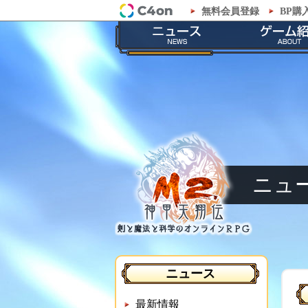
無料会員登録
BP購
「M2-神甲天翔伝-」公式サイト
最新情報
ゲームの
お知らせ
ストーリ
イベント
職業紹
メンテナンス
神甲兵紹
ニュ
ニュース
最新情報