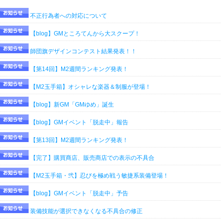
不正行為者への対応について
【blog】GMところてんから大スクープ！
師団旗デザインコンテスト結果発表！！
【第14回】M2週間ランキング発表！
【M2玉手箱】オシャレな楽器＆制服が登場！
【blog】新GM「GMゆめ」誕生
【blog】GMイベント「脱走中」報告
【第13回】M2週間ランキング発表！
【完了】購買商店、販売商店での表示の不具合
【M2玉手箱・弐】忍びを極め戦う敏捷系装備登場！
【blog】GMイベント「脱走中」予告
装備技能が選択できなくなる不具合の修正