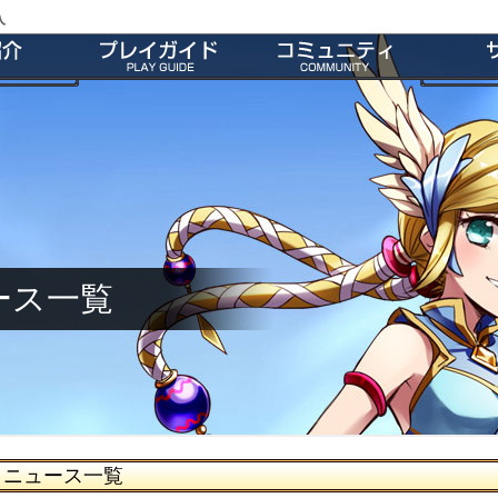
入
特徴
会員登録
師団＆友だち募集掲示板
よくあ
ー
ダウンロード
公式Twitter
お
介
インストール方法
ファンキット
ガ
介
起動とアップデート
ファンサイト
キャラクター作成
M2オリジナル辞書
基本操作
壁紙
ゲームシステム
師団ランキング
ース一覧
ニュース一覧