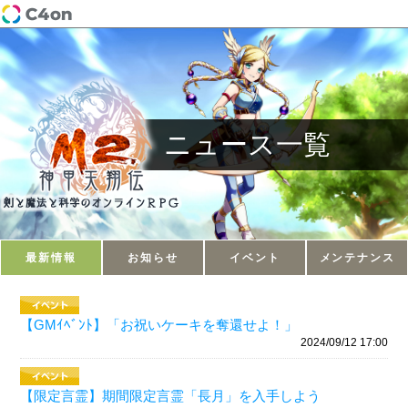
ニュース一覧
最新情報
お知らせ
イベント
メンテナンス
【GMｲﾍﾞﾝﾄ】「お祝いケーキを奪還せよ！」
2024/09/12 17:00
【限定言霊】期間限定言霊「長月」を入手しよう