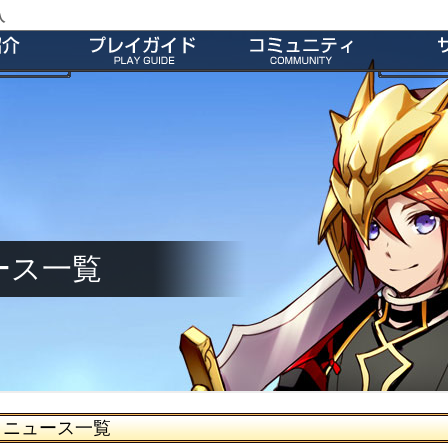
入
特徴
会員登録
師団＆友だち募集掲示板
よくあ
ー
ダウンロード
公式Twitter
お
介
インストール方法
ファンキット
ガ
介
起動とアップデート
ファンサイト
キャラクター作成
M2オリジナル辞書
基本操作
壁紙
ゲームシステム
師団ランキング
ース一覧
ニュース一覧