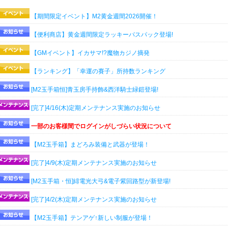
【期間限定イベント】M2黄金週間2026開催！
【便利商店】黄金週間限定ラッキーパスパック登場!
【GMイベント】イカサマ!?魔物カジノ摘発
【ランキング】「幸運の賽子」所持数ランキング
[M2玉手箱恒]青玉房手持飾&西洋騎士緑鎧登場!
[完了]4/16(木)定期メンテナンス実施のお知らせ
一部のお客様間でログインがしづらい状況について
【M2玉手箱】まどろみ装備と武器が登場！
[完了]4/9(木)定期メンテナンス実施のお知らせ
[M2玉手箱・恒]緋電光大弓&電子紫回路型が新登場!
[完了]4/2(木)定期メンテナンス実施のお知らせ
【M2玉手箱】テンアゲ↑新しい制服が登場！