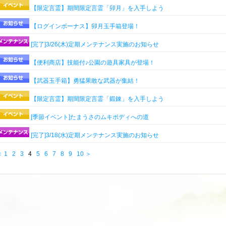
【限定言霊】期間限定言霊「卯月」を入手しよう
【ログインボーナス】卯月玉手箱登場！
[完了]3/26(木)定期メンテナンス実施のお知らせ
【便利商店】技能付♪公園の遊具家具が登場！
【武器玉手箱】勇猛果敢な武器が集結！
【限定言霊】期間限定言霊「鍛錬」を入手しよう
[季節イベント]たまうさのムキボディへの道
[完了]3/18(水)定期メンテナンス実施のお知らせ
＜
1
2
3
4
5
6
7
8
9
10
＞