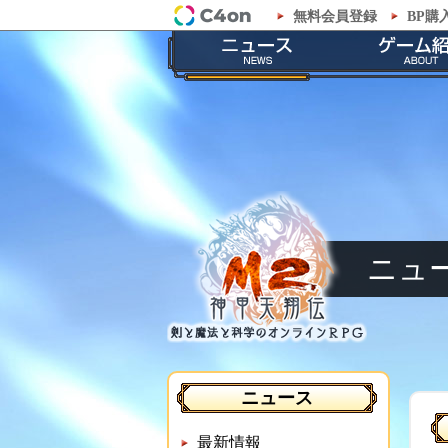
無料会員登録
BP購
「M2-神甲天翔伝-」公式サイト
最新情報
ゲームの
お知らせ
ストーリ
イベント
職業紹
メンテナンス
神甲兵紹
ニュ
ニュース
最新情報