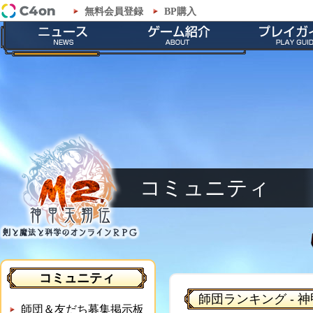
無料会員登録
BP購入
「M2-神甲天翔伝-」コミュニティ - 師団ランキング
最新情報
ゲームの特徴
会員登録
お知らせ
ストーリー
ダウンロー
イベント
職業紹介
インストール
メンテナンス
神甲兵紹介
起動とアップ
キャラクター
基本操作
ゲームシス
コミュニティ
コミュニティ
師団ランキング - 
師団＆友だち募集掲示板