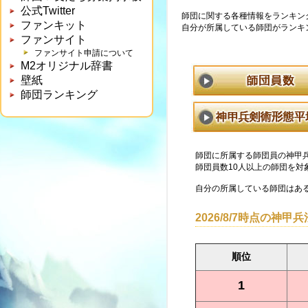
公式Twitter
師団に関する各種情報をランキン
ファンキット
自分が所属している師団がランキ
ファンサイト
ファンサイト申請について
M2オリジナル辞書
壁紙
師団ランキング
師団に所属する師団員の神甲
師団員数10人以上の師団を対
自分の所属している師団はあるかな
2026/8/7時点の神
順位
1