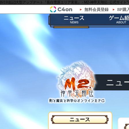
[6/19追記]大型アップデート『長白雪原エリア実装』 - M2-神甲天翔伝- 公式サイト"
無料会員登録
BP購
「M2-神甲天翔伝-」公式サイト
最新情報
ゲームの
お知らせ
ストーリ
イベント
職業紹
メンテナンス
神甲兵紹
ニュ
ニュース