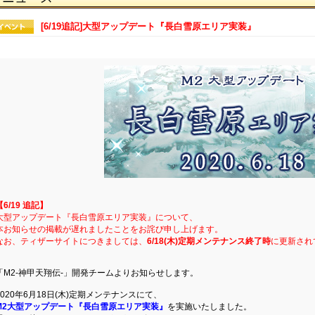
[6/19追記]大型アップデート『長白雪原エリア実装』
【6/19 追記】
大型アップデート『長白雪原エリア実装』について、
本お知らせの掲載が遅れましたことをお詫び申し上げます。
なお、ティザーサイトにつきましては、
6/18(木)定期メンテナンス終了時
に更新され
「M2-神甲天翔伝-」開発チームよりお知らせします。
2020年6月18日(木)定期メンテナンスにて、
M2大型アップデート『長白雪原エリア実装』
を実施いたしました。