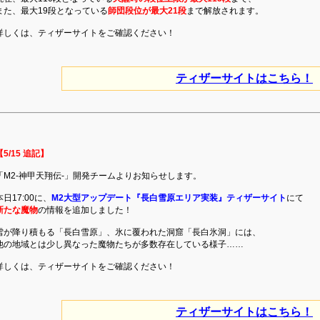
また、最大19段となっている
師団段位が最大21段
まで解放されます。
詳しくは、ティザーサイトをご確認ください！
ティザーサイトはこちら！
【5/15 追記】
「M2-神甲天翔伝-」開発チームよりお知らせします。
本日17:00に、
M2大型アップデート『長白雪原エリア実装』ティザーサイト
にて
新たな魔物
の情報を追加しました！
雪が降り積もる「長白雪原」、氷に覆われた洞窟「長白氷洞」には、
他の地域とは少し異なった魔物たちが多数存在している様子……
詳しくは、ティザーサイトをご確認ください！
ティザーサイトはこちら！