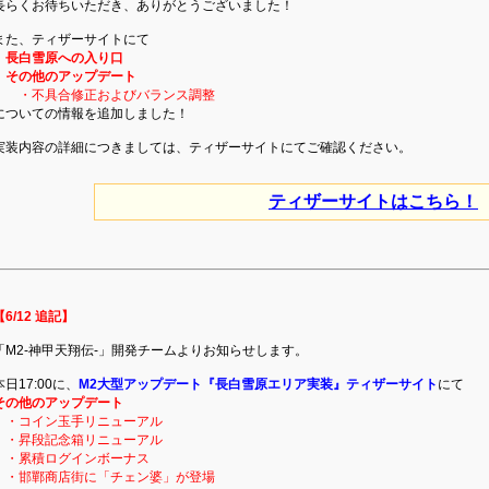
長らくお待ちいただき、ありがとうございました！
また、ティザーサイトにて
長白雪原への入り口
その他のアップデート
・不具合修正およびバランス調整
についての情報を追加しました！
実装内容の詳細につきましては、ティザーサイトにてご確認ください。
ティザーサイトはこちら！
【6/12 追記】
「M2-神甲天翔伝-」開発チームよりお知らせします。
本日17:00に、
M2大型アップデート『長白雪原エリア実装』ティザーサイト
にて
その他のアップデート
・コイン玉手リニューアル
・昇段記念箱リニューアル
・累積ログインボーナス
・邯鄲商店街に「チェン婆」が登場