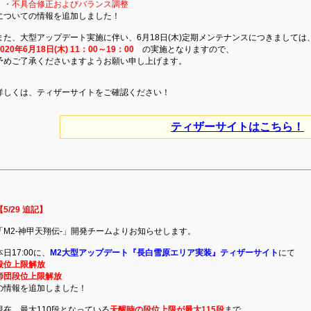
・不具合修正およびバランス調整
についての情報を追加しました！
また、大型アップデート実施に伴い、6月18日(木)定期メンテナンスにつきましては
2020年6月18日(木) 11：00～19：00
の実施となりますので、
予めご了承くださいますようお願い申し上げます。
詳しくは、ティザーサイトをご確認ください！
ティザーサイトはこちら！
【5/29 追記】
「M2-神甲天翔伝-」開発チームよりお知らせします。
本日17:00に、
M2大型アップデート『長白雪原エリア実装』ティザーサイト
にて
段位上限解放
師団段位上限解放
の情報を追加しました！
現在、最大110段となっている
天醒時の段位上限が最大115段
まで、