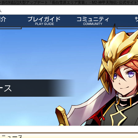
>
[6/19追記]大型アップデート『長白雪原エリア実装』 - M2-神甲天翔伝- 公式サイト"
入
特徴
会員登録
師団＆友だち募集掲示板
よくあ
ー
ダウンロード
公式Twitter
お
介
インストール方法
ファンキット
ガ
介
起動とアップデート
ファンサイト
キャラクター作成
M2オリジナル辞書
基本操作
壁紙
ゲームシステム
師団ランキング
ース
ニュース