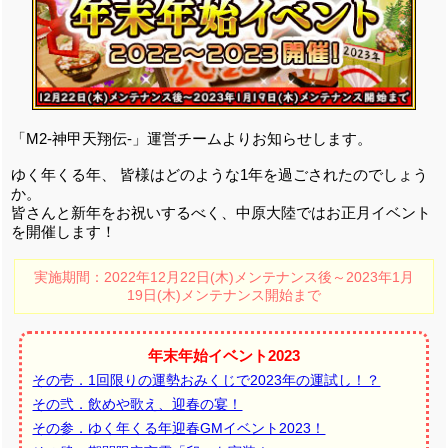
「M2-神甲天翔伝-」運営チームよりお知らせします。
ゆく年くる年、 皆様はどのような1年を過ごされたのでしょう
か。
皆さんと新年をお祝いするべく、中原大陸ではお正月イベント
を開催します！
実施期間：2022年12月22日(木)メンテナンス後～2023年1月
19日(木)メンテナンス開始まで
年末年始イベント2023
その壱．1回限りの運勢おみくじで2023年の運試し！？
その弐．飲めや歌え、迎春の宴！
その参．ゆく年くる年迎春GMイベント2023！