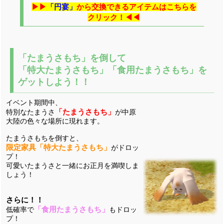
▶▶
「円宴」
から交換できるアイテムはこちらを
クリック！◀◀
「たまうさもち」を倒して
「特大たまうさもち」「食用たまうさもち」を
ゲットしよう！！
イベント期間中、
「たまうさもち」
特別なたまうさ
が中原
大陸の色々な場所に現れます。
たまうさもちを倒すと、
限定家具
「特大たまうさもち」
がドロッ
プ！
可愛いたまうさと一緒にお正月を満喫しま
しょう！
さらに！！
「食用たまうさもち」
低確率で
もドロッ
プ！