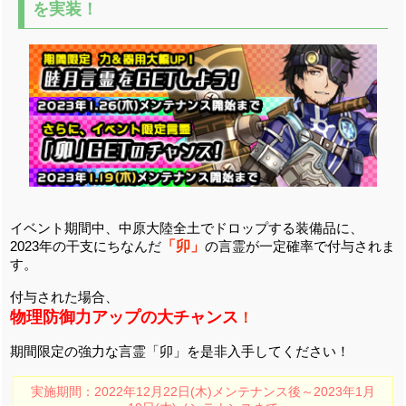
を実装！
イベント期間中、中原大陸全土でドロップする装備品に、
2023年の干支にちなんだ
「卯」
の言霊が一定確率で付与されま
す。
付与された場合、
物理防御力アップの大チャンス
！
期間限定の強力な言霊「卯」を是非入手してください！
実施期間：2022年12月22日(木)メンテナンス後～2023年1月