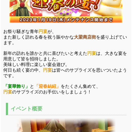
お祭り騒ぎな青年
円宴
が、
また新しく訪れる春を祝う賑やかな
大梁商店街
を盛り上げてい
ます。
新年の訪れを誰かと共に喜びたいと考えた
円宴
は、大きな宴を
用意して皆を招待しました。
美味しい料理に楽しい宴会遊び。
何日も続く宴の中、
円宴
は皆へのサプライズを思いついたよう
です。
「宴華飾り」
と
「迎春結紐」
をたくさん集めて、
円宴
のサプライズのお手伝いをしましょう！
イベント概要