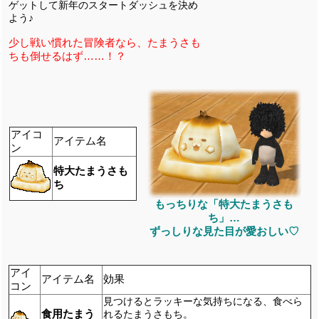
ゲットして新年のスタートダッシュを決め
よう♪
少し戦い慣れた冒険者なら、たまうさも
ちも倒せるはず……！？
アイコ
アイテム名
ン
特大たまうさも
ち
もっちりな「特大たまうさも
ち」…
ずっしりな見た目が愛おしい♡
アイ
アイテム名
効果
コン
見つけるとラッキーな気持ちになる、食べら
食用たまう
れるたまうさもち。