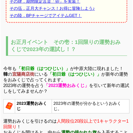
その肆．期間限定言霊「卯」を実装！
その伍．
正月大チャンス！お得に冒険しよう♪
その陸．BPチャージでアイテムGET！
お正月イベント その壱：1回限りの運勢おみ
くじで2023年の運試し！？
今年も
「初日爺（はつひじい）」
が中原大陸に現れました！
韓
の
宜陽商店街
にいる
「初日爺（はつひじい）」
が新年の運勢
をおみくじで占ってくれます。
2023年の運勢を占う
「2023運勢おみくじ」
を引いて新年の運試
しをしてみませんか？
2023運勢おみく
2023年の運勢が分かるというおみく
じ
じ。
運勢おみくじを引けるのは
人間段位20段以上で1キャラクター1
回限り
！
おみくじを開けると、中から
運勢の描かれた旗
を入手すること