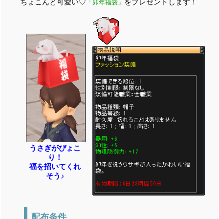
ちょこんと可愛い♡
をプレゼントします！
「卯年福袋」
うさぎがぴょこ
り！
福を招いてくれ
そう♪
配布条件