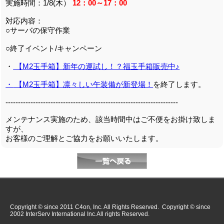
実施時間：1/8(木）
12：00～17：00
対応内容：
○サーバの保守作業
○終了イベント/キャンペーン
・
【M2玉手箱】新年の運試し！？福玉手箱販売中♪
・
【M2玉手箱】凛々しい午装備が新登場！
を終了します。
---------------------------------------------------------------------
メンテナンス実施のため、該当時間中はご不便をお掛け致しま
すが、
お客様のご理解とご協力をお願いいたします。
Copyright © since 2011 C4on, Inc. All Rights Reserved. Copyright © since
2002 InterServ International Inc.All rights Reserved.