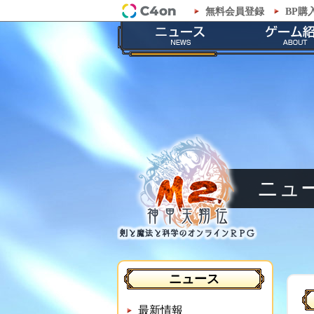
無料会員登録
BP購
「M2-神甲天翔伝-」公式サイト
最新情報
ゲームの
お知らせ
ストーリ
イベント
職業紹
メンテナンス
神甲兵紹
ニュ
ニュース
最新情報