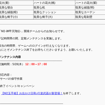
花火(黄)
ハートの花火(桃)
ハートの花火(紫)
耽美な寝台
耽美な机
耽美な絨毯(明)
耽美な絨毯(暗)
耽美なクッション
耽美なカーテン
耽美な椅子(小)
耽美な椅子(大)
耽美な彫刻壁
「M2-神甲天翔伝-」開発チームからのお知らせです。
下記時間帯の間、定期メンテナンスを実施します。
該当の時間帯、ゲームへのログインが行えなくなります。
なにとぞメンテナンス終了をお待ちくださいますよう、お願いいたします。
メンテナンス内容
-------------------------------------------------------------------
実施時間：5/28(木）
12：00～17：00
対応内容：
○サーバの保守作業
○終了イベント/キャンペーン
・
【M2玉手箱】お出かけ日和♪行楽武器が新登場！
を終了します。
--------------------------------------------------------------------