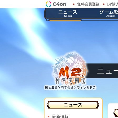
無料会員登録
BP購
「M2-神甲天翔伝-」公式サイト
最新情報
ゲームの
お知らせ
ストーリ
イベント
職業紹
メンテナンス
神甲兵紹
ニュ
ニュース
最新情報