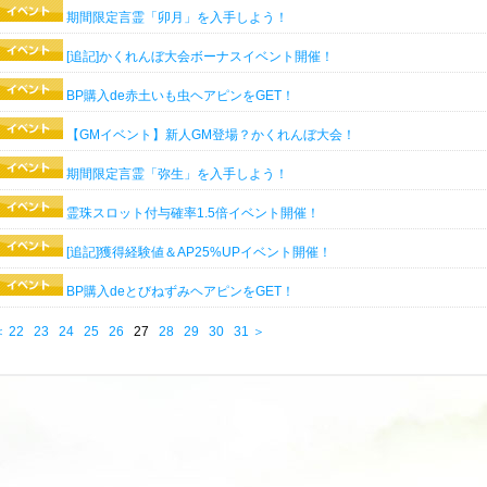
期間限定言霊「卯月」を入手しよう！
[追記]かくれんぼ大会ボーナスイベント開催！
BP購入de赤土いも虫ヘアピンをGET！
【GMイベント】新人GM登場？かくれんぼ大会！
期間限定言霊「弥生」を入手しよう！
霊珠スロット付与確率1.5倍イベント開催！
[追記]獲得経験値＆AP25%UPイベント開催！
BP購入deとびねずみヘアピンをGET！
＜
22
23
24
25
26
27
28
29
30
31
＞