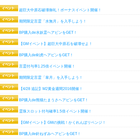
超巨大中原石破壊御礼！ボーナスイベント開催！
期間限定言霊「水無月」を入手しよう！
BP購入de水妖霊ヘアピンをGET！
【GMイベント】超巨大中原石を破壊せよ！
BP購入de剣虎ヘアピンをGET！
言霊付与率1.25倍イベント開催！
期間限定言霊「皐月」を入手しよう！
【4/28 追記】M2黄金週間2016開催！
BP購入de熊猫たまうさヘアピンをGET！
霊珠スロット付与確率1.5倍イベント開催！
【GMイベント】GMの挑戦！かくれんぼリベンジ！
BP購入de針ねずみヘアピンをGET！