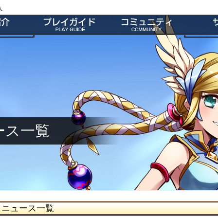
入
特徴
会員登録
師団＆友だち募集掲示板
よくあ
ー
ダウンロード
公式Twitter
お
介
インストール方法
ファンキット
ガ
介
起動とアップデート
ファンサイト
キャラクター作成
M2オリジナル辞書
基本操作
壁紙
ゲームシステム
師団ランキング
ース一覧
ニュース一覧