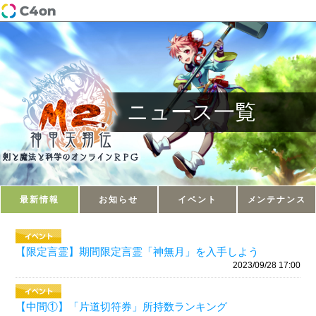
ニュース一覧
最新情報
お知らせ
イベント
メンテナンス
【限定言霊】期間限定言霊「神無月」を入手しよう
2023/09/28 17:00
【中間①】「片道切符券」所持数ランキング