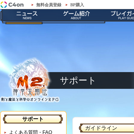
無料会員登録
BP購入
「M2-神甲天翔伝-」サポート - 運営ポリシー
最新情報
ゲームの特徴
会員登録
お知らせ
ストーリー
ダウンロー
イベント
職業紹介
インストール
メンテナンス
神甲兵紹介
起動とアップ
キャラクター
基本操作
ゲームシス
サポート
サポート
ガイドライン
よくある質問・FAQ