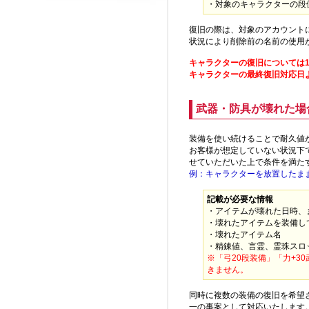
・対象のキャラクターの段
復旧の際は、対象のアカウント
状況により削除前の名前の使用
キャラクターの復旧については
キャラクターの最終復旧対応日
武器・防具が壊れた場
装備を使い続けることで耐久値
お客様が想定していない状況下
せていただいた上で条件を満た
例：キャラクターを放置したま
記載が必要な情報
・アイテムが壊れた日時、
・壊れたアイテムを装備し
・壊れたアイテム名
・精錬値、言霊、霊珠スロ
※「弓20段装備」「力+3
きません。
同時に複数の装備の復旧を希望
一の事案として対応いたします