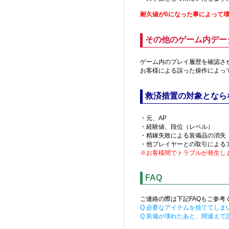
耐久値が0になった事によって
その他のゲーム内デー
ゲーム内のプレイ履歴を確認さ
お客様による誤った操作によっ
救済措置の対象となら
・元、AP
・経験値、段位（レベル）
・精錬失敗による装備品の消失
・他プレイヤーとの取引による
※お客様間でトラブルが発生し
FAQ
ご連絡の際は下記FAQもご参考
Q.必要なアイテムを捨ててしま
Q.装備が壊れたあと、間違え