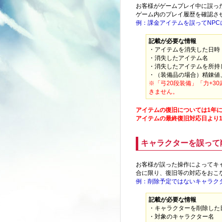
お客様がゲームプレイ中に誤っ
ゲーム内のプレイ履歴を確認さ
例：課金アイテムを誤ってNP
記載が必要な情報
・アイテムを消失した日時
・消失したアイテム名
・消失したアイテムを所持
・（装備品の場合）精錬値
※「弓20段装備」「力+3
きません。
アイテムの復旧については1年
アイテムの最終復旧対応日より
キャラクターを誤って
お客様が誤った操作によってキ
合に限り、復旧等の対応をおこ
例：削除予定ではないキャラク
記載が必要な情報
・キャラクターを削除した
・対象のキャラクター名