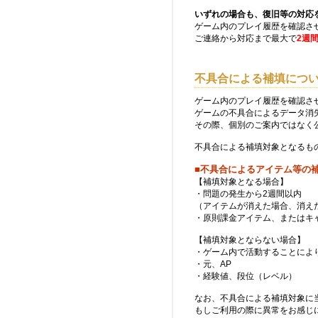
いずれの場合も、復旧等の対応
ゲーム内のプレイ履歴を確認さ
ご連絡から対応まで最大で
2週
不具合による補填につ
ゲーム内のプレイ履歴を確認さ
ゲームの不具合によるデータ消
その際、個別のご案内ではなく
不具合による補填対象となるも
■不具合によるアイテム等の
【補填対象となる場合】
・問題の発生から2週間以内
（アイテムが消えた場合、消え
・原則課金アイテム、またはキ
【補填対象とならない場合】
・ゲーム内で活動することによ
・元、AP
・経験値、段位（レベル）
なお、不具合による補填対象に
もしご利用の際に異常をお感じ