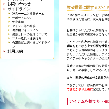
お問い合わせ
救済措置に関するガイ
ガイドライン
運営チームと開発チーム
「M2-神甲天翔伝-」では、お
サポートについて
消失された場合に、状況をお聞
禁止事項
アイテム等の補填
著作物ガイドライン
お客様からいただいた情報を元
健康と日々の生活について
担当者が手動で確認をおこなっ
マナー違反・迷惑行為
いただいた内容から情報の一致
救済措置に関するガイドライ
調査をおこなう上で必要な情報
ン
こちらからお客様のキャラクタ
利用規約
また、いただいた情報と、アイ
アイテムやキャラクターの復旧
同時に複数の装備の復旧を希望
り、同一の事案として対応いた
また、
問題の発生から2週間以
つきましては、救済措置のお問
できるかぎり正確に
記載してい
アイテムを捨てた・売