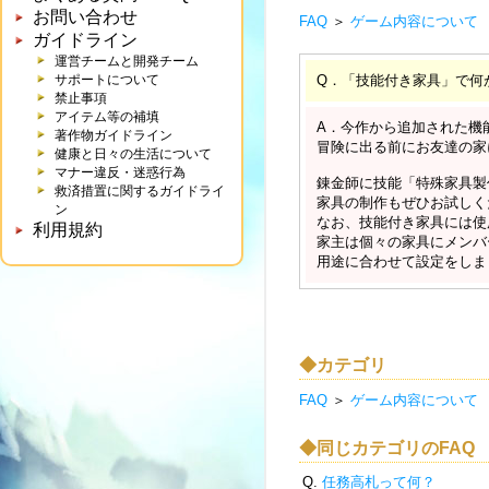
お問い合わせ
FAQ
＞
ゲーム内容について
ガイドライン
運営チームと開発チーム
サポートについて
Q．「技能付き家具」で何
禁止事項
アイテム等の補填
A．今作から追加された機
著作物ガイドライン
冒険に出る前にお友達の家
健康と日々の生活について
マナー違反・迷惑行為
錬金師に技能「特殊家具製
救済措置に関するガイドライ
家具の制作もぜひお試しく
ン
なお、技能付き家具には使
利用規約
家主は個々の家具にメンバ
用途に合わせて設定をしま
◆カテゴリ
FAQ
＞
ゲーム内容について
◆同じカテゴリのFAQ
Q.
任務高札って何？