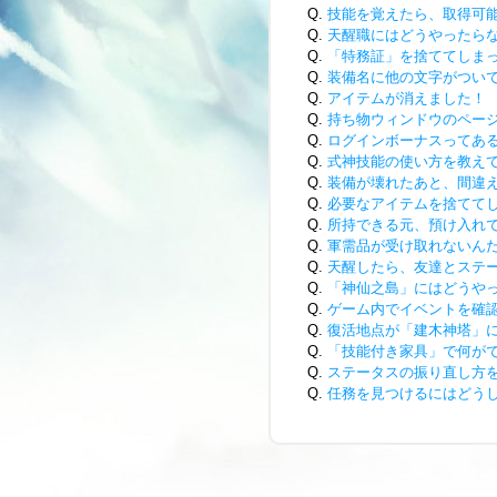
Q.
技能を覚えたら、取得可
Q.
天醒職にはどうやったら
Q.
「特務証」を捨ててしま
Q.
装備名に他の文字がつい
Q.
アイテムが消えました！
Q.
持ち物ウィンドウのペー
Q.
ログインボーナスってあ
Q.
式神技能の使い方を教え
Q.
装備が壊れたあと、間違
Q.
必要なアイテムを捨ててし
Q.
所持できる元、預け入れ
Q.
軍需品が受け取れないん
Q.
天醒したら、友達とステ
Q.
「神仙之島」にはどうや
Q.
ゲーム内でイベントを確
Q.
復活地点が「建木神塔」
Q.
「技能付き家具」で何が
Q.
ステータスの振り直し方
Q.
任務を見つけるにはどう