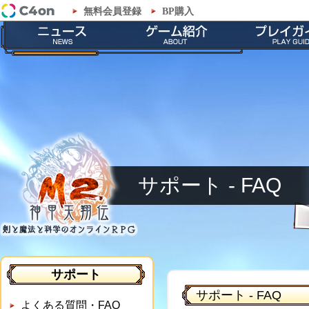
無料会員登録
BP購入
「M2-神甲天翔伝-」サポート - FAQ
最新情報
ゲームの特徴
会員登録
お知らせ
ストーリー
ダウンロー
イベント
職業紹介
インストール
メンテナンス
神甲兵紹介
起動とアップ
キャラクター
基本操作
ゲームシス
サポート - FAQ
サポート
サポート - FAQ
よくある質問・FAQ