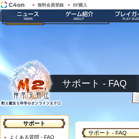
無料会員登録
BP購入
「M2-神甲天翔伝-」サポート - FAQ
最新情報
ゲームの特徴
会員登録
お知らせ
ストーリー
ダウンロー
イベント
職業紹介
インストール
メンテナンス
神甲兵紹介
起動とアップ
キャラクター
基本操作
ゲームシス
サポート - FAQ
サポート
サポート - FAQ
よくある質問・FAQ