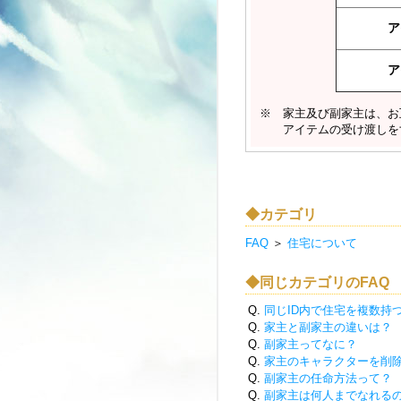
ア
ア
※ 家主及び副家主は、お
アイテムの受け渡しをす
◆カテゴリ
FAQ
＞
住宅について
◆同じカテゴリのFAQ
Q.
同じID内で住宅を複数持
Q.
家主と副家主の違いは？
Q.
副家主ってなに？
Q.
家主のキャラクターを削
Q.
副家主の任命方法って？
Q.
副家主は何人までなれる