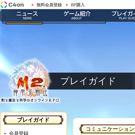
無料会員登録
BP購入
「M2-神甲天翔伝-」プレイガイド - コミュニケーション
最新情報
ゲームの特徴
会員登録
お知らせ
ストーリー
ダウンロー
イベント
職業紹介
インストール
メンテナンス
神甲兵紹介
起動とアップ
キャラクター
基本操作
ゲームシス
プレイガイド
プレイガイド
コミュニケーション
会員登録