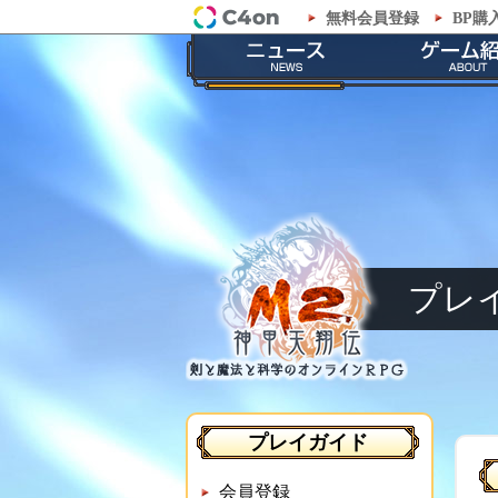
無料会員登録
BP購
「M2-神甲天翔伝-」プレイガイド -
最新情報
ゲームの
お知らせ
ストーリ
イベント
職業紹
メンテナンス
神甲兵紹
プレ
プレイガイド
会員登録