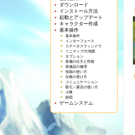
ダウンロード
インストール方法
起動とアップデート
キャラクター作成
基本操作
基本操作
インターフェース
ステータスウィンドウ
ミニマップ/大地図
オプション
装備の仕方と性能
装備品の修理
技能の使い方
任務の受け方
コミュニケーション
取引／露店の使い方
小隊
師団
ゲームシステム