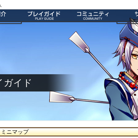
入
 ミニマップ
特徴
会員登録
師団＆友だち募集掲示板
よくあ
ー
ダウンロード
公式Twitter
お
介
インストール方法
ファンキット
ガ
介
起動とアップデート
ファンサイト
キャラクター作成
M2オリジナル辞書
基本操作
壁紙
ゲームシステム
師団ランキング
イガイド
ミニマップ