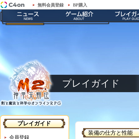
無料会員登録
BP購入
「M2-神甲天翔伝-」プレイガイド - 装備の仕方と性能
最新情報
ゲームの特徴
会員登録
お知らせ
ストーリー
ダウンロー
イベント
職業紹介
インストール
メンテナンス
神甲兵紹介
起動とアップ
キャラクター
基本操作
ゲームシス
プレイガイド
プレイガイド
装備の仕方と性能
会員登録