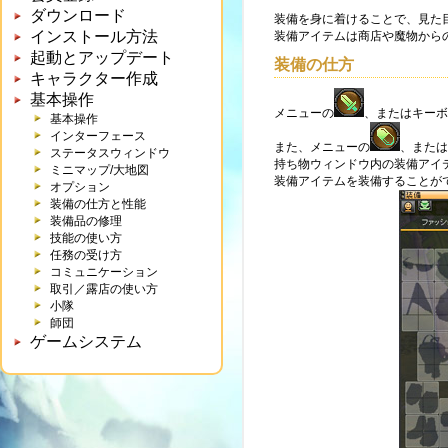
ダウンロード
装備を身に着けることで、見た
インストール方法
装備アイテムは商店や魔物から
起動とアップデート
装備の仕方
キャラクター作成
基本操作
メニューの
、またはキーボ
基本操作
インターフェース
また、メニューの
、または
ステータスウィンドウ
持ち物ウィンドウ内の装備アイ
ミニマップ/大地図
装備アイテムを装備することが
オプション
装備の仕方と性能
装備品の修理
技能の使い方
任務の受け方
コミュニケーション
取引／露店の使い方
小隊
師団
ゲームシステム