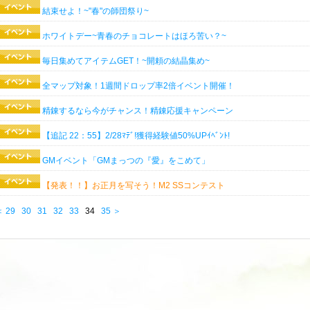
結束せよ！~"春"の師団祭り~
ホワイトデー~青春のチョコレートはほろ苦い？~
毎日集めてアイテムGET！~開頼の結晶集め~
全マップ対象！1週間ドロップ率2倍イベント開催！
精錬するなら今がチャンス！精錬応援キャンペーン
【追記 22：55】2/28ﾏﾃﾞ!獲得経験値50%UPｲﾍﾞﾝﾄ!
GMイベント「GMまっつの『愛』をこめて」
【発表！！】お正月を写そう！M2 SSコンテスト
＜
29
30
31
32
33
34
35
＞