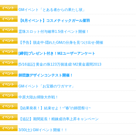
GMイベント「とある者からの果たし状」
【6月イベント】コスメティックガール菜羽
霊珠スロット付与確率1.5倍イベント開催！
【予告】脱走中-隠れたGMの分身を見つけ出せ-開催
[締切]プレゼント付き！M2ユーザーアンケート
[5/16追記] 黄金の珠123万個達成! M2黄金週間2013
師団旗デザインコンテスト開催！
GMイベント「お宝爺のワガママ」
中原大陸お掃除大作戦！
【結果発表！】結束せよ！~"春"の師団祭り~
【追記】期間延長！精錬成功率上昇キャンペーン
3/30(土) GMイベント開催！！