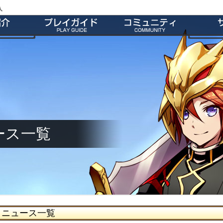
入
特徴
会員登録
師団＆友だち募集掲示板
よくあ
ー
ダウンロード
公式Twitter
お
介
インストール方法
ファンキット
ガ
介
起動とアップデート
ファンサイト
キャラクター作成
M2オリジナル辞書
基本操作
壁紙
ゲームシステム
師団ランキング
ース一覧
ニュース一覧