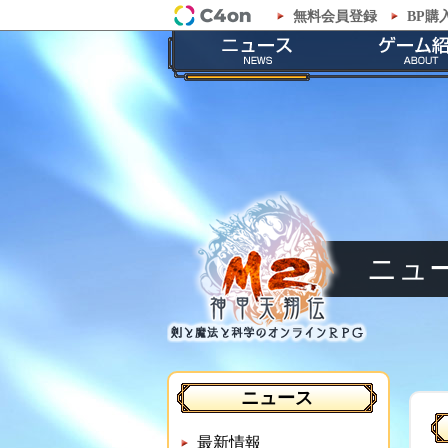
無料会員登録
BP購
「M2-神甲天翔伝-」公式サイト
最新情報
ゲームの
お知らせ
ストーリ
イベント
職業紹
メンテナンス
神甲兵紹
ニュ
ニュース
最新情報